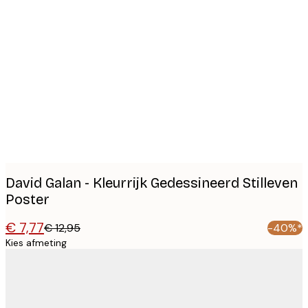
Product
images
David Galan - Kleurrijk Gedessineerd Stilleven
Poster
€ 7,77
€ 12,95
-40%*
Kies afmeting