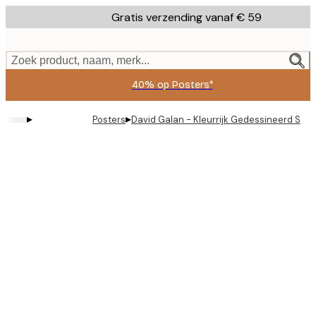
Skip
Gratis verzending vanaf € 59
to
main
content.
Zoek product, naam, merk...
40% op Posters*
▸
▸
Posters
David Galan - Kleurrijk Gedessineerd Still