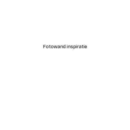
-40%*
Zomerochtend poster
Vanaf € 7,77
€ 12,95
Fotowand inspiratie