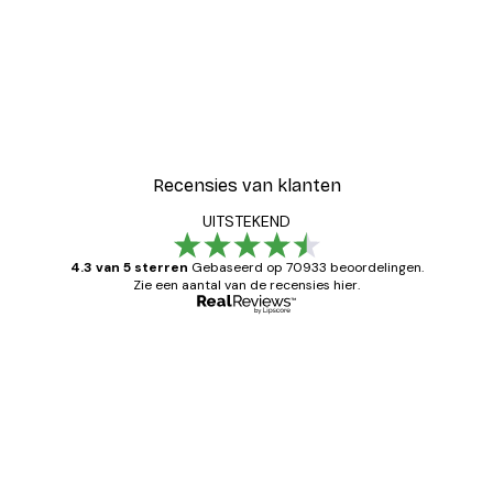
Recensies van klanten
UITSTEKEND
4.3 van 5 sterren
Gebaseerd op 70933 beoordelingen.
Zie een aantal van de recensies hier.
Geverifieerde koper
Recensies
van
Zeer tevreden
klanten
26 mei