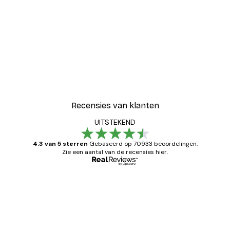
Recensies van klanten
UITSTEKEND
4.3 van 5 sterren
Gebaseerd op 70933 beoordelingen.
Zie een aantal van de recensies hier.
Geverifieerde koper
Recensies
van
Zeer tevreden
klanten