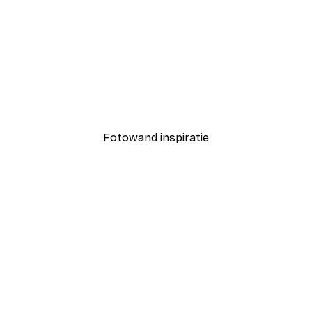
-40%*
Coco Poster
Vanaf € 7,77
€ 12,95
Fotowand inspiratie