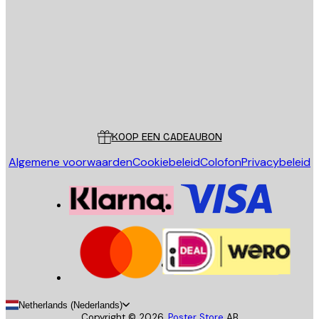
VERSTUUR
Store
Poster Store
Klantenservice
KOOP EEN CADEAUBON
Algemene voorwaarden
Cookiebeleid
Colofon
Privacybeleid
Netherlands (Nederlands)
Copyright ©
2026
,
Poster Store
AB