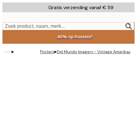
Skip
Gratis verzending vanaf € 59
to
main
content.
Zoek product, naam, merk...
40% op Posters*
▸
▸
Posters
Del Mundo Imagery - Vintage Amerikaanse