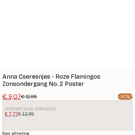
Product
images
Anna Cseresnjes - Roze Flamingos
Zonsondergang No. 2 Poster
€ 9,07
€ 12,95
-30%*
Activeer jouw ledenprijs
€ 7,77
€ 12,95
Kies afmeting