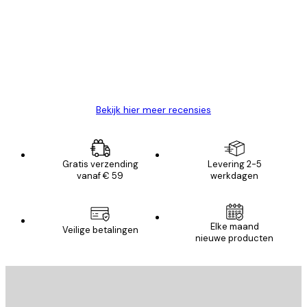
van
Zeer tevreden
klanten
26 mei
Brenda W
Bekijk hier meer recensies
Gratis verzending
Levering 2-5
vanaf € 59
werkdagen
Elke maand
Veilige betalingen
nieuwe producten