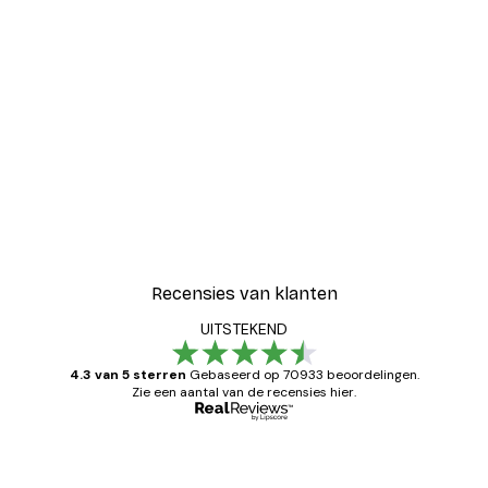
-30%*
Coco Poster
Vanaf € 9,07
€ 12,95
Recensies van klanten
UITSTEKEND
4.3 van 5 sterren
Gebaseerd op 70933 beoordelingen.
Zie een aantal van de recensies hier.
Geverifieerde koper
Recensies