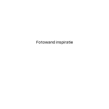
-40%*
Coco Poster
Vanaf € 7,77
€ 12,95
Fotowand inspiratie