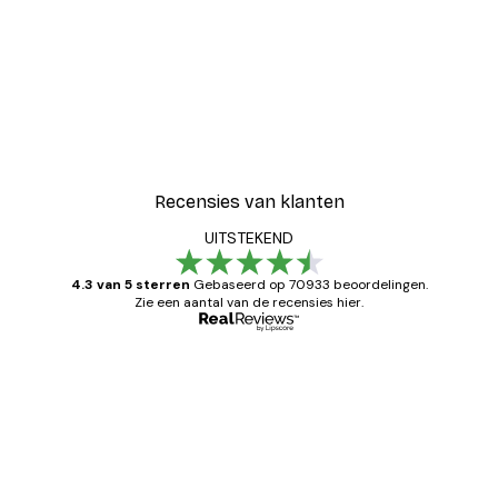
Recensies van klanten
UITSTEKEND
4.3 van 5 sterren
Gebaseerd op 70933 beoordelingen.
Zie een aantal van de recensies hier.
Geverifieerde koper
Recensies
van
Zeer tevreden
klanten