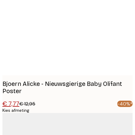
Product
images
Bjoern Alicke - Nieuwsgierige Baby Olifant
Poster
€ 7,77
€ 12,95
-40%*
Kies afmeting