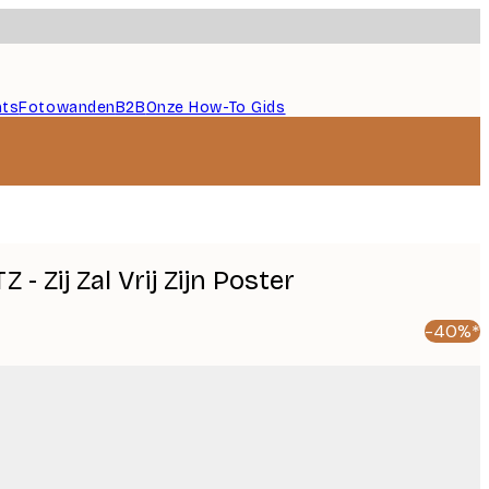
nts
Fotowanden
B2B
Onze How-To Gids
- Zij Zal Vrij Zijn Poster
-40%*