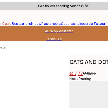
Gratis verzending vanaf € 59
en
Deals
Bestsellers
Nieuw
Postersets
Gepersonaliseerde Fotopri
40% op Posters*
0 min
0 s
Geldig
tot:
oster
2026-
08-
09
CATS AND DOTZ 
€ 7,77
€ 12,95
Kies afmeting