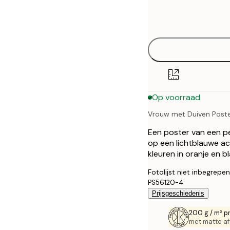
Frame
21x30 cm
options
30x40 cm
40x50 cm
50x70 cm
Op voorraad
70x100 cm
Vrouw met Duiven Post
100x150 cm
Een poster van een p
op een lichtblauwe a
kleuren in oranje en b
Fotolijst niet inbegrepen
PS56120-4
Prijsgeschiedenis
200 g / m² p
met matte af