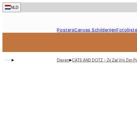
Skip
NLD
to
main
content.
Posters
Canvas Schilderijen
Fotolijst
▸
▸
Dieren
CATS AND DOTZ - Zij Zal Vrij Zijn P