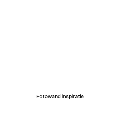
-40%*
Coco Poster
Vanaf € 7,77
€ 12,95
Fotowand inspiratie