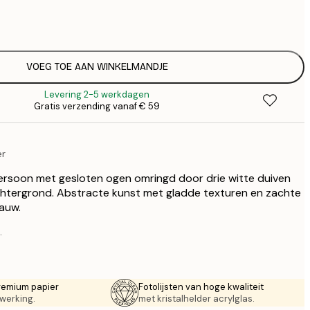
€
€
€ 
€
€ 
VOEG TOE AAN WINKELMANDJE
€
Levering 2-5 werkdagen
€ 
Gratis verzending vanaf € 59
€
€ 
€
er
€ 
ersoon met gesloten ogen omringd door drie witte duiven
chtergrond. Abstracte kunst met gladde texturen en zachte
lauw.
.
remium papier
Fotolijsten van hoge kwaliteit
werking.
met kristalhelder acrylglas.