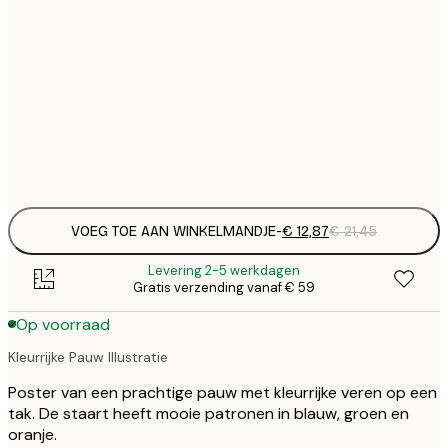
€ 
30x40 cm
€
€ 
50x70 cm
€
Frame
options
VOEG TOE AAN WINKELMANDJE
-
€ 12,87
€ 21,45
Levering 2-5 werkdagen
Gratis verzending vanaf € 59
Op voorraad
Kleurrijke Pauw Illustratie
Poster van een prachtige pauw met kleurrijke veren op een
tak. De staart heeft mooie patronen in blauw, groen en
oranje.