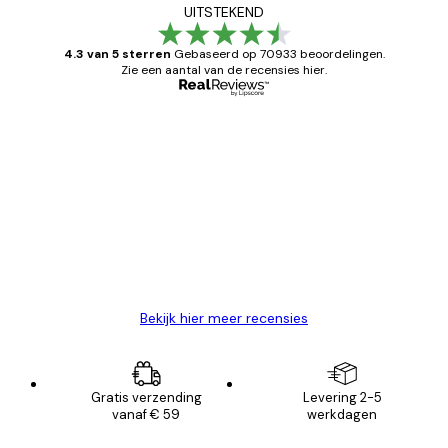
UITSTEKEND
4.3 van 5 sterren
Gebaseerd op 70933 beoordelingen.
Zie een aantal van de recensies hier.
Geverifieerde koper
Recensies
van
Zeer tevreden
klanten
26 mei
Brenda W
Bekijk hier meer recensies
Gratis verzending
Levering 2-5
vanaf € 59
werkdagen