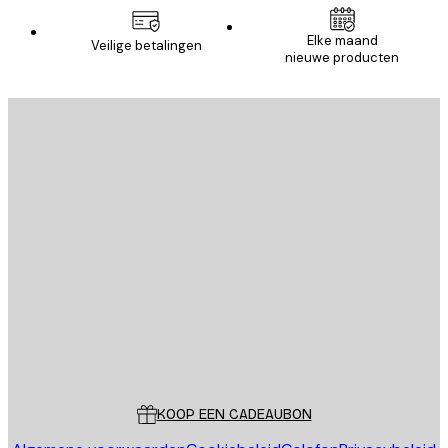
Elke maand
Veilige betalingen
nieuwe producten
E-mail
VERSTUUR
Store
Poster Store
Klantenservice
KOOP EEN CADEAUBON