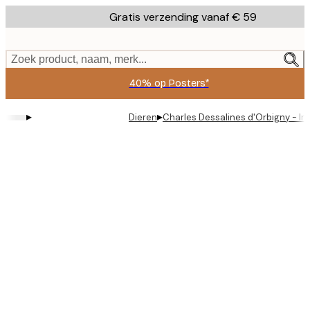
Skip
Gratis verzending vanaf € 59
to
main
content.
Zoek product, naam, merk...
40% op Posters*
▸
▸
Dieren
Charles Dessalines d'Orbigny - In