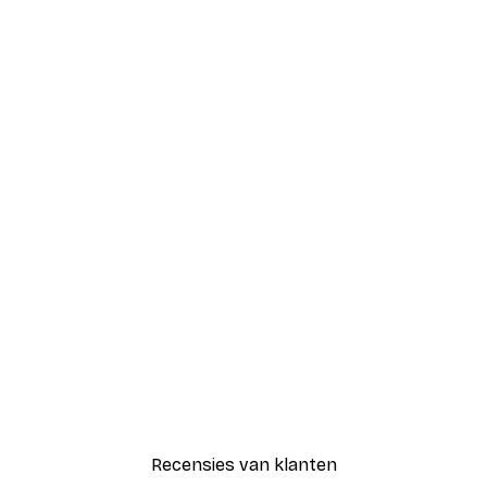
-40%*
Coco Poster
Vanaf € 7,77
€ 12,95
Recensies van klanten