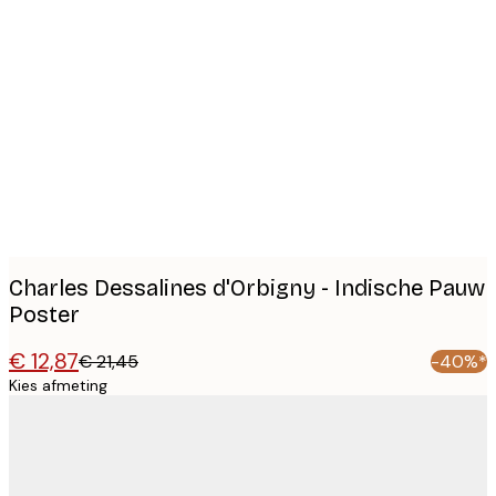
Product
images
Charles Dessalines d'Orbigny - Indische Pauw
Poster
€ 12,87
€ 21,45
-40%*
Kies afmeting