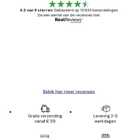
4.3 van 5 sterren
Gebaseerd op 70933 beoordelingen.
Zie een aantal van de recensies hier.
Geverifieerde koper
Recensies
van
Zeer tevreden
klanten
26 mei
Brenda W
Bekijk hier meer recensies
Gratis verzending
Levering 2-5
vanaf € 59
werkdagen