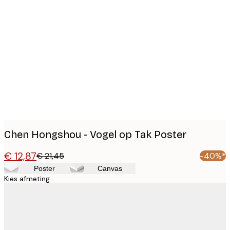
Product
images
Chen Hongshou - Vogel op Tak Poster
€ 12,87
€ 21,45
-40%*
Poster
Canvas
Kies afmeting