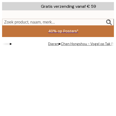
Skip
Gratis verzending vanaf € 59
to
main
content.
Zoek product, naam, merk...
40% op Posters*
▸
▸
Dieren
Chen Hongshou - Vogel op Tak Po