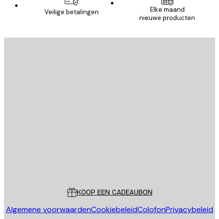
Elke maand
Veilige betalingen
nieuwe producten
E-mail
VERSTUUR
Store
Poster Store
Klantenservice
KOOP EEN CADEAUBON
Algemene voorwaarden
Cookiebeleid
Colofon
Privacybeleid