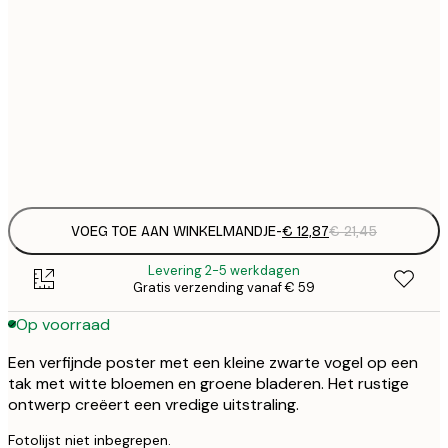
€ 
30x40 cm
€
€ 
50x70 cm
€
Frame
options
VOEG TOE AAN WINKELMANDJE
-
€ 12,87
€ 21,45
Levering 2-5 werkdagen
Gratis verzending vanaf € 59
Op voorraad
Een verfijnde poster met een kleine zwarte vogel op een
tak met witte bloemen en groene bladeren. Het rustige
ontwerp creëert een vredige uitstraling.
Fotolijst niet inbegrepen.