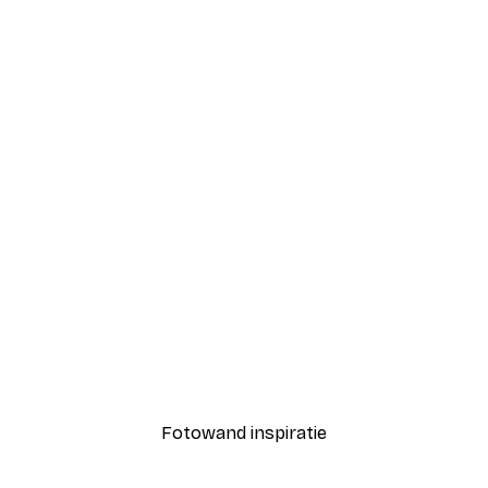
-70%
Outlet
Ohara Koson - Pauw op een Kersenbloesemboom Poster
Abstracte, groene botani
Vanaf € 5,84
€ 21,45
Fotowand inspiratie