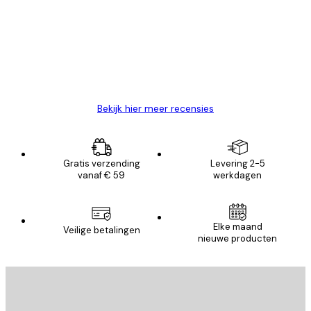
van
Zeer tevreden
klanten
26 mei
Brenda W
Bekijk hier meer recensies
Gratis verzending
Levering 2-5
vanaf € 59
werkdagen
Elke maand
Veilige betalingen
nieuwe producten