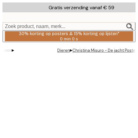
Skip
Gratis verzending vanaf € 59
to
main
content.
Zoek product, naam, merk...
30% korting op posters & 15% korting op lijsten*
0 min
0 s
Geldig
tot:
▸
▸
Dieren
Christina Misuro - De jacht Poster
2026-
08-
06