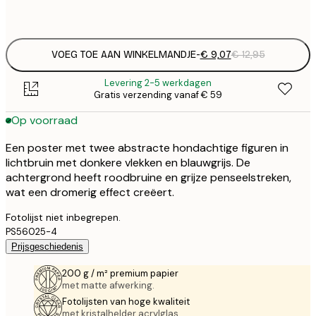
Frame
options
VOEG TOE AAN WINKELMANDJE
-
€ 9,07
€ 12,95
Levering 2-5 werkdagen
Gratis verzending vanaf € 59
Op voorraad
Een poster met twee abstracte hondachtige figuren in
lichtbruin met donkere vlekken en blauwgrijs. De
achtergrond heeft roodbruine en grijze penseelstreken,
wat een dromerig effect creëert.
Fotolijst niet inbegrepen.
PS56025-4
Prijsgeschiedenis
200 g / m² premium papier
met matte afwerking.
Fotolijsten van hoge kwaliteit
met kristalhelder acrylglas.