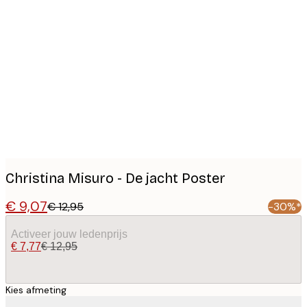
Product
images
Christina Misuro - De jacht Poster
€ 9,07
€ 12,95
-30%*
Activeer jouw ledenprijs
€ 7,77
€ 12,95
Kies afmeting