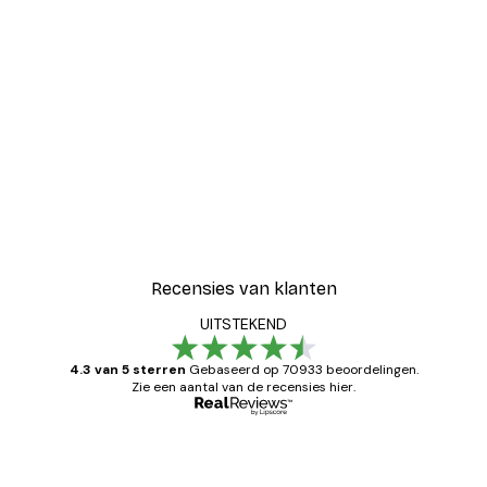
-30%*
Coco Poster
Vanaf € 9,07
€ 12,95
Recensies van klanten
UITSTEKEND
4.3 van 5 sterren
Gebaseerd op 70933 beoordelingen.
Zie een aantal van de recensies hier.
Geverifieerde koper
Recensies