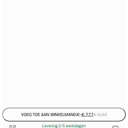
€
21x30 cm
€
€ 
30x40 cm
€
€ 
40x50 cm
€
€ 
50x70 cm
€
€ 
70x100 cm
€
€ 
100x150 cm
Frame
options
VOEG TOE AAN WINKELMANDJE
-
€ 7,77
€ 12,95
Levering 2-5 werkdagen