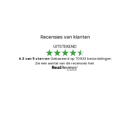
Recensies van klanten
UITSTEKEND
4.3 van 5 sterren
Gebaseerd op 70933 beoordelingen.
Zie een aantal van de recensies hier.
Geverifieerde koper
Recensies
van
Zeer tevreden
klanten
26 mei
Brenda W