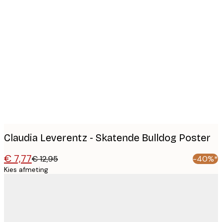
Product
images
Claudia Leverentz - Skatende Bulldog Poster
€ 7,77
€ 12,95
-40%*
Kies afmeting