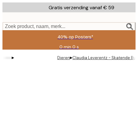
Skip
Gratis verzending vanaf € 59
to
main
content.
Zoek product, naam, merk...
40% op Posters*
0 min
0 s
Geldig
tot:
▸
▸
Dieren
Claudia Leverentz - Skatende Bul
2026-
08-
09