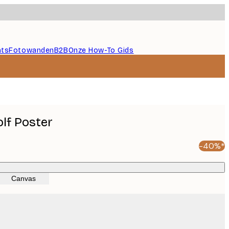
nts
Fotowanden
B2B
Onze How-To Gids
lf Poster
-40%*
Canvas