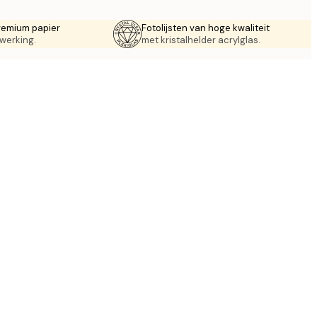
remium papier
Fotolijsten van hoge kwaliteit
werking.
met kristalhelder acrylglas.