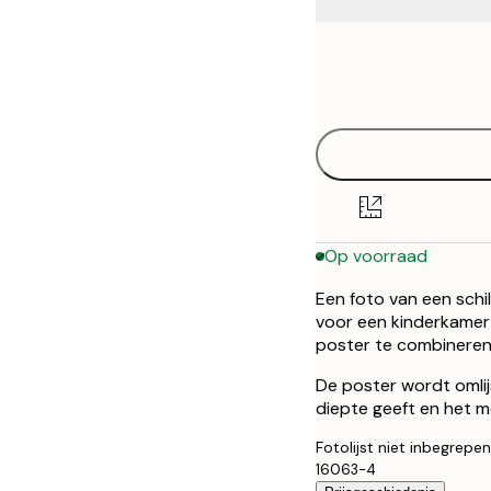
Frame
21x30 cm
options
30x40 cm
40x50 cm
50x50 cm
Op voorraad
50x70 cm
Een foto van een schil
70x100 cm
voor een kinderkamer
poster te combineren
De poster wordt omlij
diepte geeft en het m
Fotolijst niet inbegrepen
16063-4