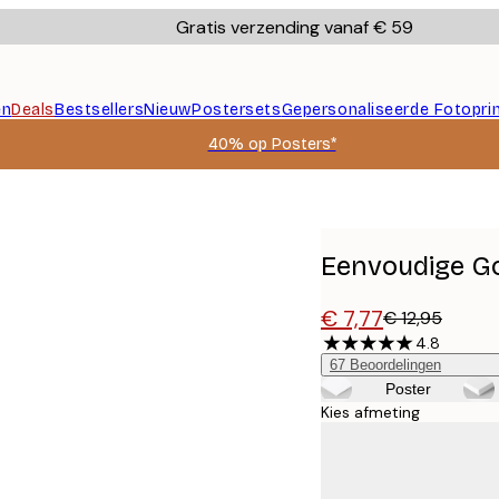
Gratis verzending vanaf € 59
en
Deals
Bestsellers
Nieuw
Postersets
Gepersonaliseerde Fotopri
40% op Posters*
Eenvoudige Go
€ 7,77
€ 12,95
4.8
67
Beoordelingen
Poster
Kies afmeting