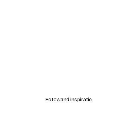
-40%*
Coco Poster
Vanaf € 7,77
€ 12,95
Fotowand inspiratie