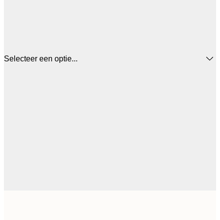
Selecteer een optie...
€ 
50x50 cm
€