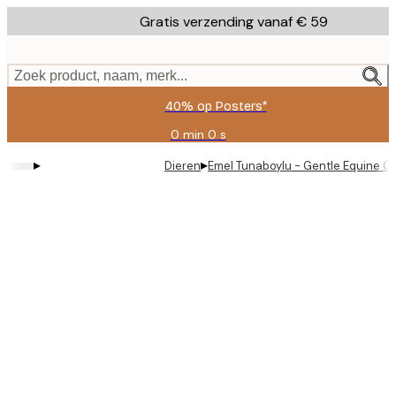
Skip
Gratis verzending vanaf € 59
to
main
content.
Zoek product, naam, merk...
40% op Posters*
0 min
0 s
Geldig
tot:
▸
▸
Dieren
Emel Tunaboylu - Gentle Equine C
2026-
08-
09