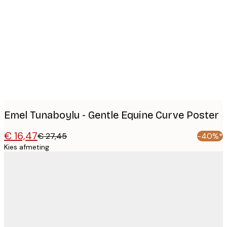
Product
images
Emel Tunaboylu - Gentle Equine Curve Poster
€ 16,47
€ 27,45
-40%*
Kies afmeting