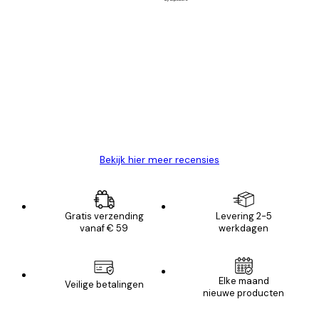
Geverifieerde koper
Recensies
van
Zeer tevreden
klanten
26 mei
Brenda W
Bekijk hier meer recensies
Gratis verzending
Levering 2-5
vanaf € 59
werkdagen
Elke maand
Veilige betalingen
nieuwe producten