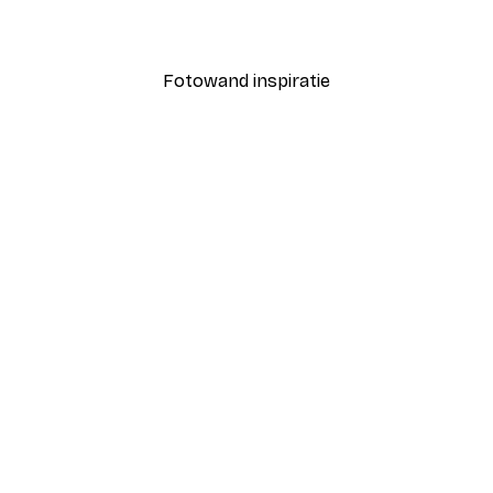
Vanaf € 3,88
€ 12,95
Fotowand inspiratie