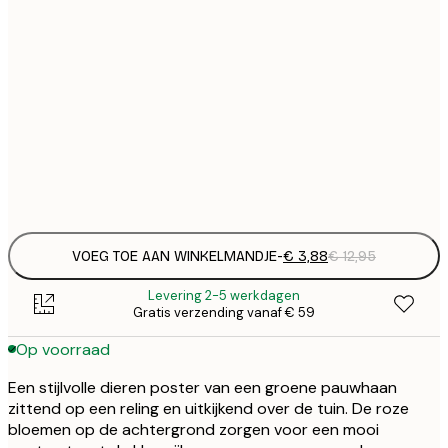
€
21x30 cm
€
€
30x40 cm
€
€
50x70 cm
€
Frame
options
VOEG TOE AAN WINKELMANDJE
-
€ 3,88
€ 12,95
Levering 2-5 werkdagen
Gratis verzending vanaf € 59
Op voorraad
Een stijlvolle dieren poster van een groene pauwhaan
zittend op een reling en uitkijkend over de tuin. De roze
bloemen op de achtergrond zorgen voor een mooi