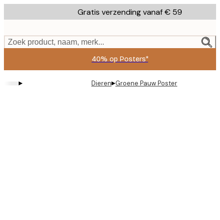
Skip
Gratis verzending vanaf € 59
to
main
content.
Zoek product, naam, merk...
40% op Posters*
▸
▸
Dieren
Groene Pauw Poster