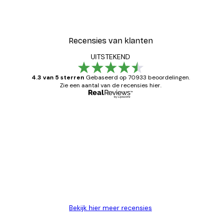
Recensies van klanten
UITSTEKEND
4.3 van 5 sterren
Gebaseerd op 70933 beoordelingen.
Zie een aantal van de recensies hier.
Geverifieerde koper
Recensies
van
Zeer tevreden
klanten
26 mei
Brenda W
Bekijk hier meer recensies