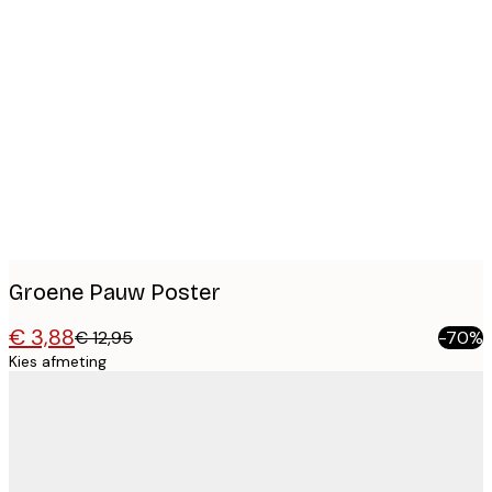
Product
images
Groene Pauw Poster
€ 3,88
€ 12,95
-70%
Kies afmeting