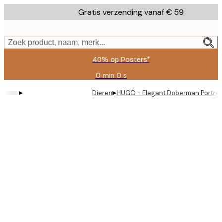
Skip
Gratis verzending vanaf € 59
to
main
content.
Zoek product, naam, merk...
40% op Posters*
0 min
0 s
Geldig
tot:
▸
▸
Dieren
HUGO - Elegant Doberman Portret
2026-
08-
09