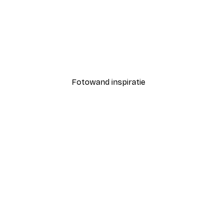
-40%*
 Is Poster
Fashion Street Poster
Vanaf € 7,77
€ 12,95
Fotowand inspiratie