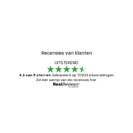
Recensies van klanten
UITSTEKEND
4.3 van 5 sterren
Gebaseerd op 70933 beoordelingen.
Zie een aantal van de recensies hier.
Geverifieerde koper
Recensies
van
Zeer tevreden
klanten