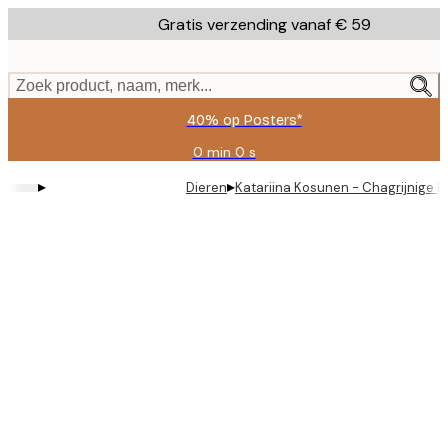
Skip
Gratis verzending vanaf € 59
to
main
content.
Zoek product, naam, merk...
40% op Posters*
0 min
0 s
Geldig
tot:
▸
▸
Dieren
Katariina Kosunen - Chagrijnige B
2026-
08-
09