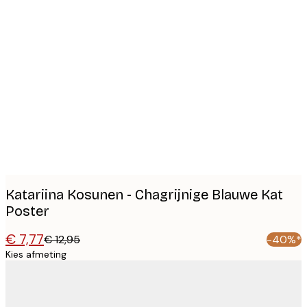
Product
images
Katariina Kosunen - Chagrijnige Blauwe Kat
Poster
€ 7,77
€ 12,95
-40%*
Kies afmeting