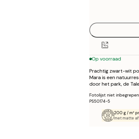
Frame
30x40 cm
options
50x70 cm
Op voorraad
Prachtig zwart-wit po
Mara is een natuurres
door het park, de Ta
Fotolijst niet inbegrepen
PS50174-5
200 g / m² p
met matte af