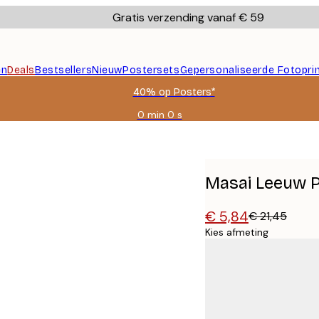
Gratis verzending vanaf € 59
en
Deals
Bestsellers
Nieuw
Postersets
Gepersonaliseerde Fotopri
40% op Posters*
0 min
0 s
Geldig
tot:
2026-
08-
09
Masai Leeuw 
€ 5,84
€ 21,45
Kies afmeting