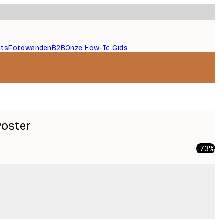
nts
Fotowanden
B2B
Onze How-To Gids
Poster
-73%