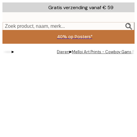
Skip
Gratis verzending vanaf € 59
to
main
content.
Zoek product, naam, merk...
40% op Posters*
▸
▸
Dieren
Melloi Art Prints - Cowboy Gans Po