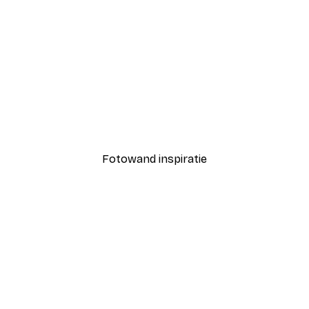
-30%*
Cat and Butterfly Poster
Vanaf € 9,07
€ 12,95
Fotowand inspiratie