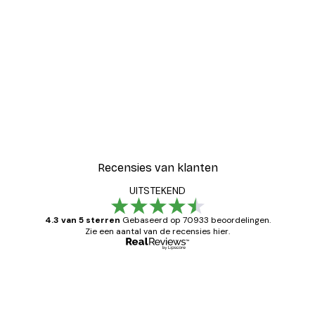
Recensies van klanten
UITSTEKEND
4.3 van 5 sterren
Gebaseerd op 70933 beoordelingen.
Zie een aantal van de recensies hier.
Geverifieerde koper
Recensies
van
Zeer tevreden