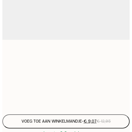
€
21x30 cm
€
€ 
30x40 cm
€
€ 
50x70 cm
€
Frame
options
VOEG TOE AAN WINKELMANDJE
-
€ 9,07
€ 12,95