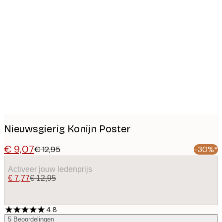
Product
images
Nieuwsgierig Konijn Poster
€ 9,07
€ 12,95
-30%*
Activeer jouw ledenprijs
€ 7,77
€ 12,95
4.8
5
Beoordelingen