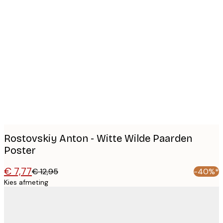
Product
images
Rostovskiy Anton - Witte Wilde Paarden
Poster
€ 7,77
€ 12,95
-40%*
Kies afmeting