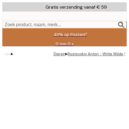
Skip
Gratis verzending vanaf € 59
to
main
content.
Zoek product, naam, merk...
40% op Posters*
0 min
0 s
Geldig
tot:
▸
▸
Dieren
Rostovskiy Anton - Witte Wilde P
2026-
08-
09