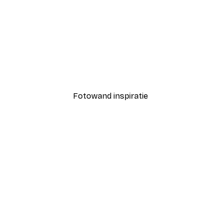
-40%*
Coco Poster
Vanaf € 7,77
€ 12,95
Fotowand inspiratie