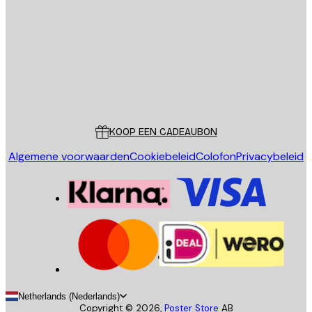
VERSTUUR
Store
Poster Store
Klantenservice
KOOP EEN CADEAUBON
Algemene voorwaarden
Cookiebeleid
Colofon
Privacybeleid
Netherlands (Nederlands)
Copyright ©
2026
,
Poster Store
AB