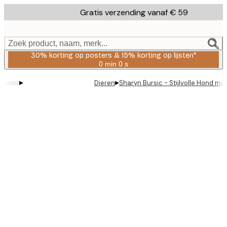
Skip
Gratis verzending vanaf € 59
to
main
content.
Zoek product, naam, merk...
30% korting op posters & 15% korting op lijsten*
0 min
0 s
Geldig
tot:
▸
▸
Dieren
Sharyn Bursic - Stijlvolle Hond me
2026-
08-
06