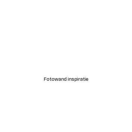
-30%*
Vanaf € 9,07
€ 12,95
Fotowand inspiratie