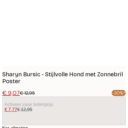
Product
images
Sharyn Bursic - Stijlvolle Hond met Zonnebril
Poster
€ 9,07
€ 12,95
-30%*
Activeer jouw ledenprijs
€ 7,77
€ 12,95
Kies afmeting