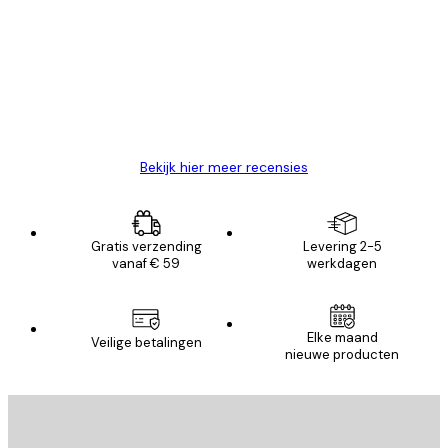
van
Zeer tevreden
klanten
26 mei
Brenda W
Bekijk hier meer recensies
Gratis verzending
Levering 2-5
vanaf € 59
werkdagen
Elke maand
Veilige betalingen
nieuwe producten