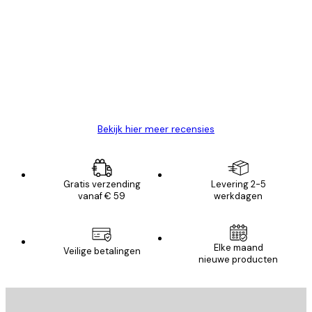
Recensies
van
Zeer tevreden
klanten
26 mei
Brenda W
Bekijk hier meer recensies
Gratis verzending
Levering 2-5
vanaf € 59
werkdagen
Elke maand
Veilige betalingen
nieuwe producten