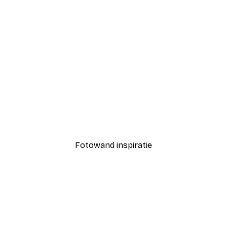
-30%*
 Leeuwenblik Poster
Hart Regenboog Poster
Vanaf € 9,07
€ 12,95
Fotowand inspiratie