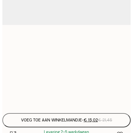
€ 
30x40 cm
€
€ 
40x50 cm
€
€ 
50x50 cm
€
€ 
70x100 cm
€
Frame
options
VOEG TOE AAN WINKELMANDJE
-
€ 15,02
€ 21,45
Levering 2-5 werkdagen