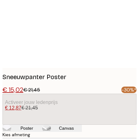
Product
images
Sneeuwpanter Poster
€ 15,02
€ 21,45
-30%*
Activeer jouw ledenprijs
€ 12,87
€ 21,45
Poster
Canvas
Kies afmeting