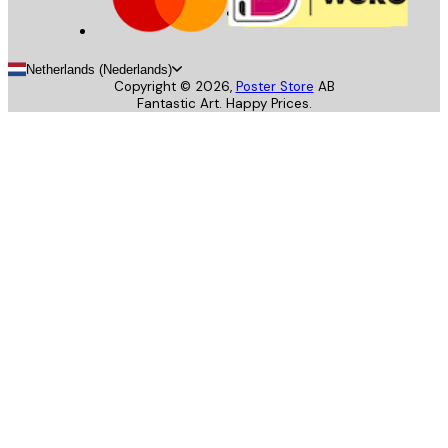
Netherlands (Nederlands)
Copyright ©
2026
,
Poster Store
AB
Fantastic Art. Happy Prices.