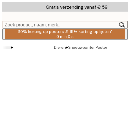
Skip
Gratis verzending vanaf € 59
to
main
content.
Zoek product, naam, merk...
30% korting op posters & 15% korting op lijsten*
0 min
0 s
Geldig
tot:
▸
▸
Dieren
Sneeuwpanter Poster
2026-
08-
06