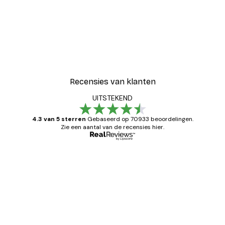
Recensies van klanten
UITSTEKEND
4.3 van 5 sterren
Gebaseerd op 70933 beoordelingen.
Zie een aantal van de recensies hier.
Geverifieerde koper
Recensies
van
Zeer tevreden
klanten
26 mei