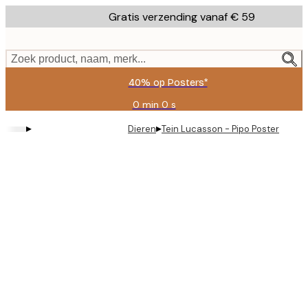
Skip
Gratis verzending vanaf € 59
to
main
content.
Zoek product, naam, merk...
40% op Posters*
0 min
0 s
Geldig
tot:
▸
▸
Dieren
Tein Lucasson - Pipo Poster
2026-
08-
09