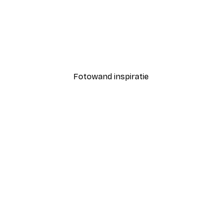
-40%*
Coco Poster
Vanaf € 7,77
€ 12,95
Fotowand inspiratie