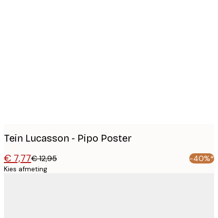
Product
images
Tein Lucasson - Pipo Poster
€ 7,77
€ 12,95
-40%*
Kies afmeting