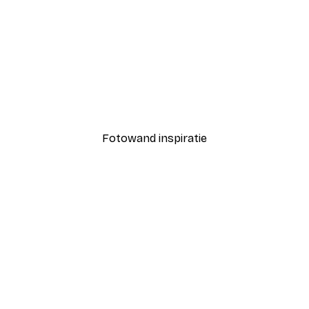
-30%*
eden Citroenen Poster
Vanaf € 15,02
€ 21,45
Fotowand inspiratie