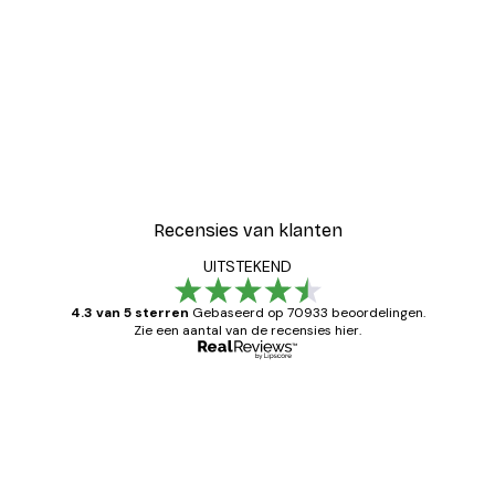
Recensies van klanten
UITSTEKEND
4.3 van 5 sterren
Gebaseerd op 70933 beoordelingen.
Zie een aantal van de recensies hier.
Geverifieerde koper
Recensies
van
Zeer tevreden
klanten