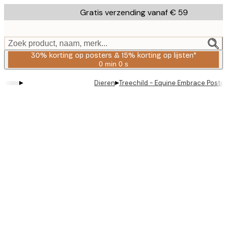
Skip
Gratis verzending vanaf € 59
to
main
content.
Zoek product, naam, merk...
30% korting op posters & 15% korting op lijsten*
0 min
0 s
Geldig
tot:
▸
▸
Dieren
Treechild - Equine Embrace Poster
2026-
08-
06