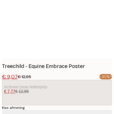
Product
images
Treechild - Equine Embrace Poster
€ 9,07
€ 12,95
-30%*
Activeer jouw ledenprijs
€ 7,77
€ 12,95
Kies afmeting