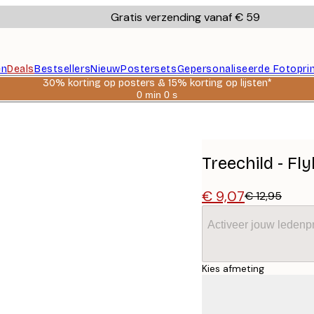
Gratis verzending vanaf € 59
en
Deals
Bestsellers
Nieuw
Postersets
Gepersonaliseerde Fotopri
30% korting op posters & 15% korting op lijsten*
0 min
0 s
Geldig
tot:
2026-
08-
06
Treechild - Fly
€ 9,07
€ 12,95
Activeer jouw ledenpr
Kies afmeting