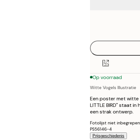
Frame
21x30 cm
options
30x40 cm
40x50 cm
50x50 cm
Op voorraad
50x70 cm
Witte Vogels Illustratie
70x100 cm
Een poster met witte 
100x150 cm
LITTLE BIRD" staat i
een strak ontwerp.
Fotolijst niet inbegrepen
PS56146-4
Prijsgeschiedenis