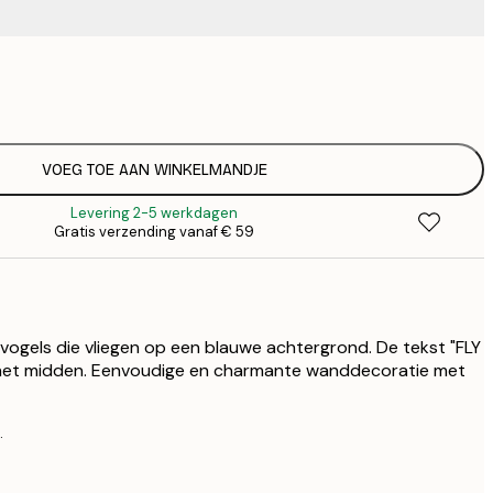
€
€
€ 
€
€ 
VOEG TOE AAN WINKELMANDJE
€
Levering 2-5 werkdagen
€ 
Gratis verzending vanaf € 59
€
€ 
€
€ 
€
vogels die vliegen op een blauwe achtergrond. De tekst "FLY
€ 
n het midden. Eenvoudige en charmante wanddecoratie met
.