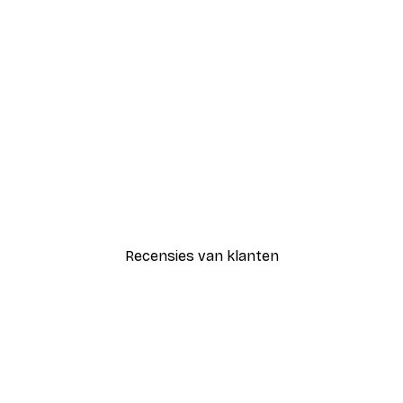
-30%*
Luipaard Poster
Vanaf € 15,02
€ 21,45
Recensies van klanten