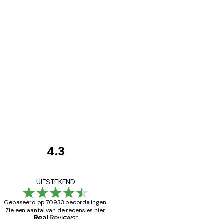
4.3
Recensies
van
Zeer tevreden
UITSTEKEND
klanten
Gebaseerd op 70933 beoordelingen.
Zie een aantal van de recensies hier.
26 mei