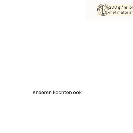
200 g / m² p
met matte af
Anderen kochten ook