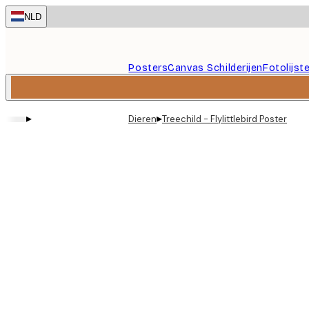
Skip
NLD
to
main
content.
Posters
Canvas Schilderijen
Fotolijst
▸
▸
Dieren
Treechild - Flylittlebird Poster