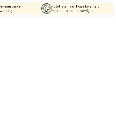
remium papier
Fotolijsten van hoge kwaliteit
werking.
met kristalhelder acrylglas.