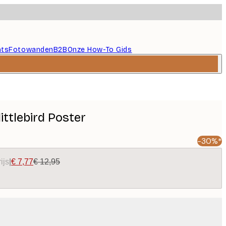
nts
Fotowanden
B2B
Onze How-To Gids
littlebird Poster
-30%*
ijs
|
€ 7,77
€ 12,95