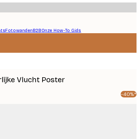
nts
Fotowanden
B2B
Onze How-To Gids
rlijke Vlucht Poster
-40%*