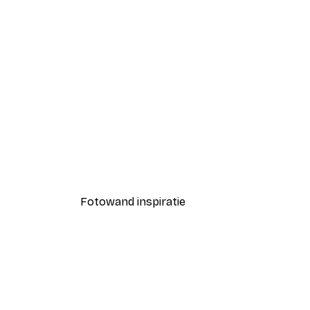
-40%*
Koffie Moment Poster
Vanaf € 7,77
€ 12,95
Fotowand inspiratie