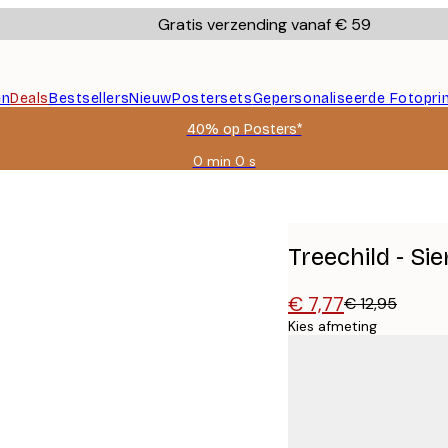
Gratis verzending vanaf € 59
en
Deals
Bestsellers
Nieuw
Postersets
Gepersonaliseerde Fotopri
40% op Posters*
0 min
0 s
Geldig
tot:
2026-
08-
09
Treechild - Sie
€ 7,77
€ 12,95
Kies afmeting