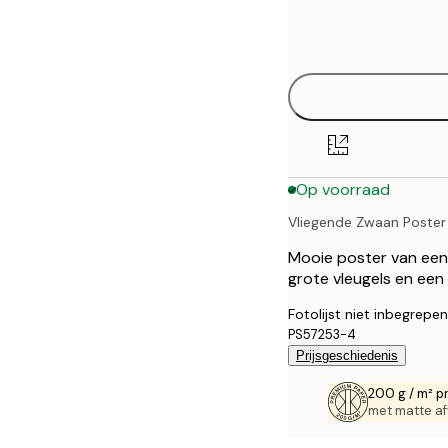
Frame
21x30 cm
options
30x40 cm
50x70 cm
70x100 cm
Op voorraad
100x150 cm
Vliegende Zwaan Poster
Mooie poster van een 
grote vleugels en een 
Fotolijst niet inbegrepen
PS57253-4
Prijsgeschiedenis
200 g / m² p
met matte af