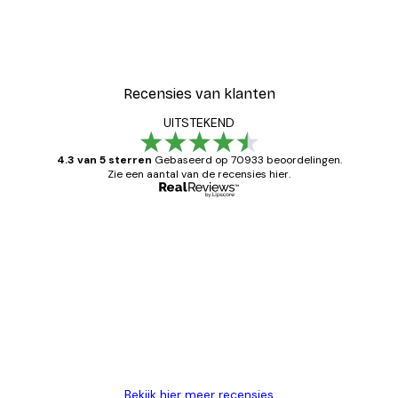
Recensies van klanten
UITSTEKEND
4.3 van 5 sterren
Gebaseerd op 70933 beoordelingen.
Zie een aantal van de recensies hier.
Geverifieerde koper
Recensies
van
Zeer tevreden
klanten
26 mei
Brenda W
Bekijk hier meer recensies