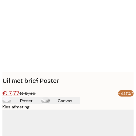
Product
images
Uil met brief Poster
€ 7,77
€ 12,95
-40%*
Poster
Canvas
Kies afmeting