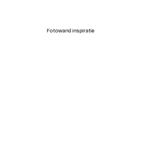
Poster
Winter Train Poster
Vanaf € 3,87
€ 6,45
Fotowand inspiratie