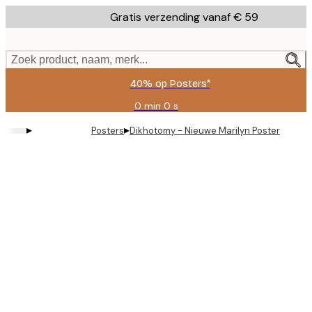
Skip
Gratis verzending vanaf € 59
to
main
content.
Zoek product, naam, merk...
40% op Posters*
0 min
0 s
Geldig
tot:
▸
▸
Posters
Dikhotomy - Nieuwe Marilyn Poster
2026-
08-
09