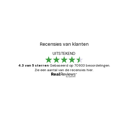
Recensies van klanten
UITSTEKEND
4.3 van 5 sterren
Gebaseerd op 70933 beoordelingen.
Zie een aantal van de recensies hier.
Geverifieerde koper
Recensies
van
Zeer tevreden
klanten
26 mei
Brenda W