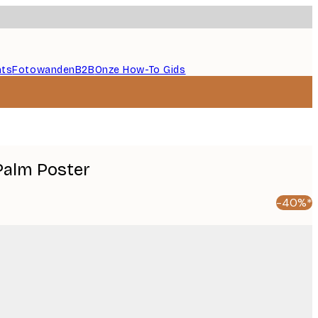
nts
Fotowanden
B2B
Onze How-To Gids
Palm Poster
-40%*