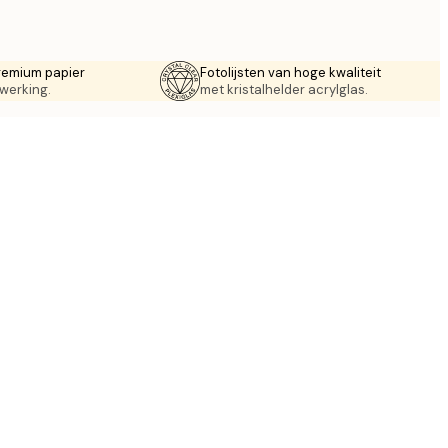
remium papier
Fotolijsten van hoge kwaliteit
werking.
met kristalhelder acrylglas.