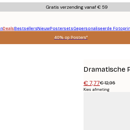
Gratis verzending vanaf € 59
en
Deals
Bestsellers
Nieuw
Postersets
Gepersonaliseerde Fotopri
40% op Posters*
Dramatische 
€ 7,77
€ 12,95
Kies afmeting