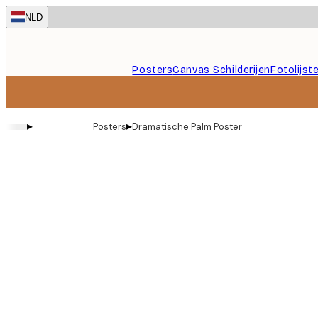
Skip
NLD
to
main
content.
Posters
Canvas Schilderijen
Fotolijst
▸
▸
Posters
Dramatische Palm Poster