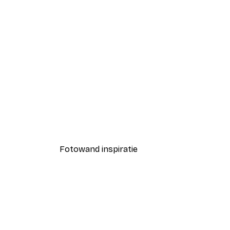
-40%*
Emel Tunaboylu - Kraanvogels
Vanaf € 7,77
€ 12,95
Fotowand inspiratie