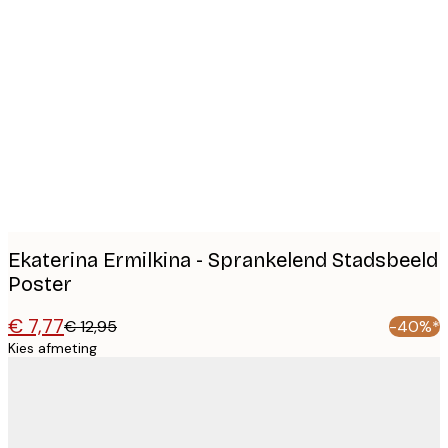
Product
images
Ekaterina Ermilkina - Sprankelend Stadsbeeld
Poster
€ 7,77
€ 12,95
-40%*
Kies afmeting