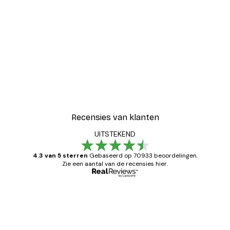
Recensies van klanten
UITSTEKEND
4.3 van 5 sterren
Gebaseerd op 70933 beoordelingen.
Zie een aantal van de recensies hier.
Geverifieerde koper
Recensies
van
Zeer tevreden