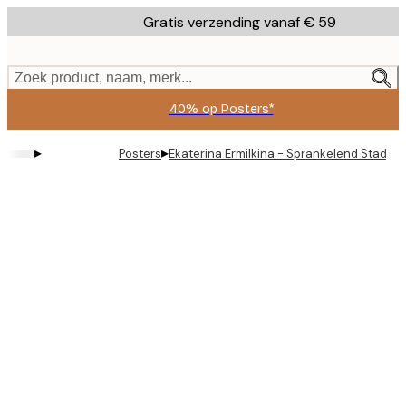
Skip
Gratis verzending vanaf € 59
to
main
content.
Zoek product, naam, merk...
40% op Posters*
▸
▸
Posters
Ekaterina Ermilkina - Sprankelend Stadsb