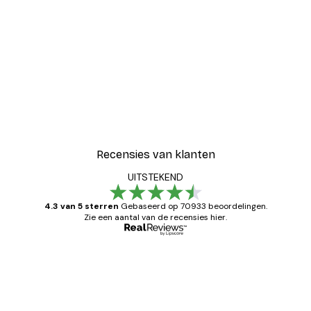
Recensies van klanten
UITSTEKEND
4.3 van 5 sterren
Gebaseerd op 70933 beoordelingen.
Zie een aantal van de recensies hier.
Geverifieerde koper
Recensies
van
Zeer tevreden
klanten