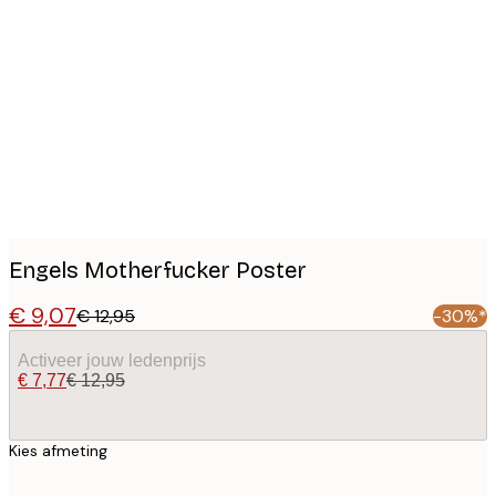
Product
images
Engels Motherfucker Poster
€ 9,07
€ 12,95
-30%*
Activeer jouw ledenprijs
€ 7,77
€ 12,95
Kies afmeting