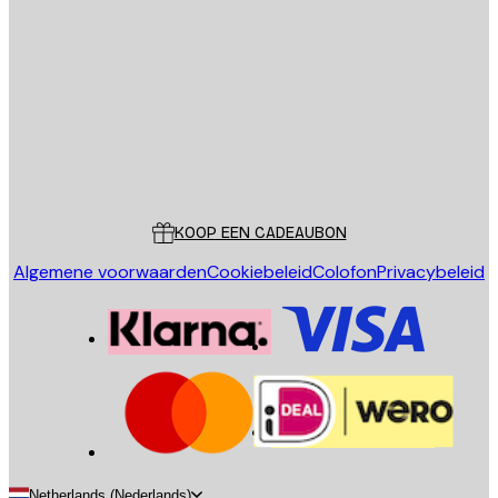
E-mail
VERSTUUR
Store
Poster Store
Klantenservice
KOOP EEN CADEAUBON
Algemene voorwaarden
Cookiebeleid
Colofon
Privacybeleid
Netherlands (Nederlands)