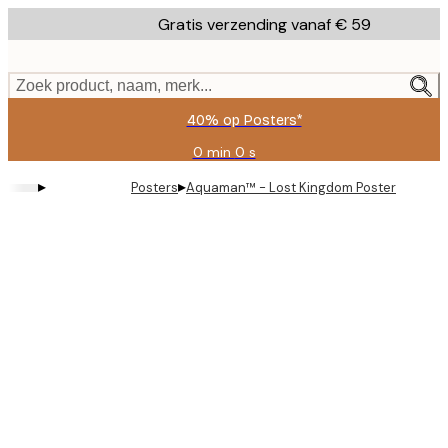
Skip
Gratis verzending vanaf € 59
to
main
content.
Zoek product, naam, merk...
40% op Posters*
0 min
0 s
Geldig
tot:
▸
▸
Posters
Aquaman™ - Lost Kingdom Poster
2026-
08-
09