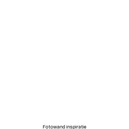
-40%*
Coco Poster
Vanaf € 7,77
€ 12,95
Fotowand inspiratie