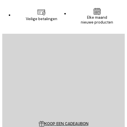
Elke maand
Veilige betalingen
nieuwe producten
E-mail
VERSTUUR
Store
Poster Store
Klantenservice
KOOP EEN CADEAUBON