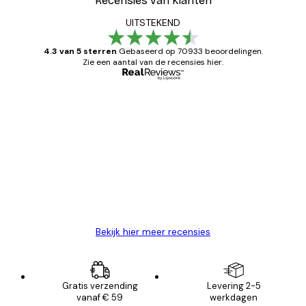
Recensies van klanten
UITSTEKEND
4.3 van 5 sterren
Gebaseerd op 70933 beoordelingen.
Zie een aantal van de recensies hier.
Geverifieerde koper
Recensies
van
Zeer tevreden
klanten
26 mei
Brenda W
Bekijk hier meer recensies
Gratis verzending
Levering 2-5
vanaf € 59
werkdagen