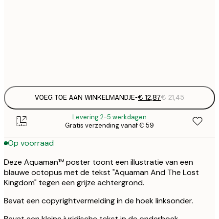
30x40 cm
€
€ 
50x70 cm
€
Frame
options
VOEG TOE AAN WINKELMANDJE
-
€ 12,87
€ 21,45
Levering 2-5 werkdagen
Gratis verzending vanaf € 59
Op voorraad
Deze Aquaman™ poster toont een illustratie van een
blauwe octopus met de tekst "Aquaman And The Lost
Kingdom" tegen een grijze achtergrond.
Bevat een copyrightvermelding in de hoek linksonder.
Bevat een kleine juridische tekst in de onderhoek.