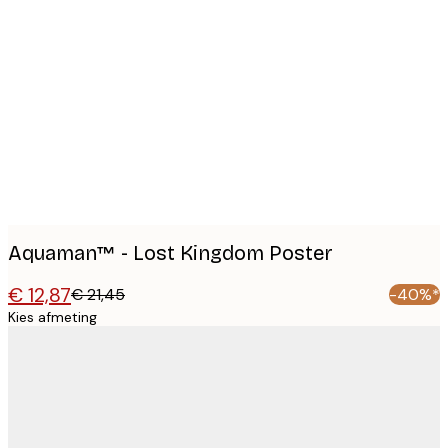
Product
images
Aquaman™ - Lost Kingdom Poster
€ 12,87
€ 21,45
-40%*
Kies afmeting