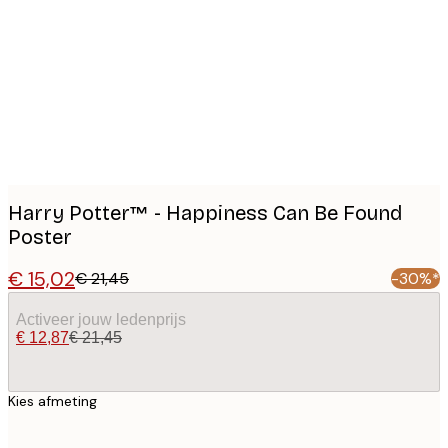
images
Harry Potter™ - Happiness Can Be Found
Poster
€ 15,02
€ 21,45
-30%*
Activeer jouw ledenprijs
€ 12,87
€ 21,45
Kies afmeting