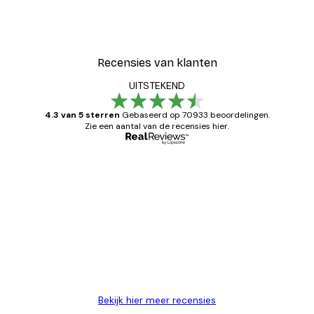
Recensies van klanten
UITSTEKEND
4.3 van 5 sterren
Gebaseerd op 70933 beoordelingen.
Zie een aantal van de recensies hier.
Geverifieerde koper
Recensies
van
Zeer tevreden
klanten
26 mei
Brenda W
Bekijk hier meer recensies