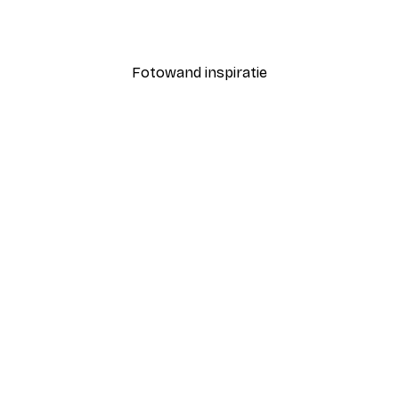
Vanaf € 3,88
€ 12,95
Fotowand inspiratie