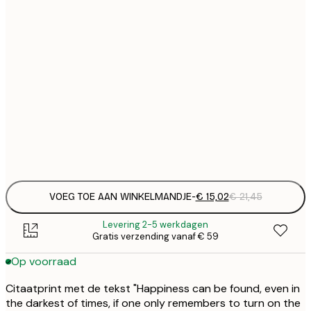
€ 
30x40 cm
€
€ 
50x70 cm
€
Frame
options
VOEG TOE AAN WINKELMANDJE
-
€ 15,02
€ 21,45
Levering 2-5 werkdagen
Gratis verzending vanaf € 59
Op voorraad
Citaatprint met de tekst "Happiness can be found, even in
the darkest of times, if one only remembers to turn on the