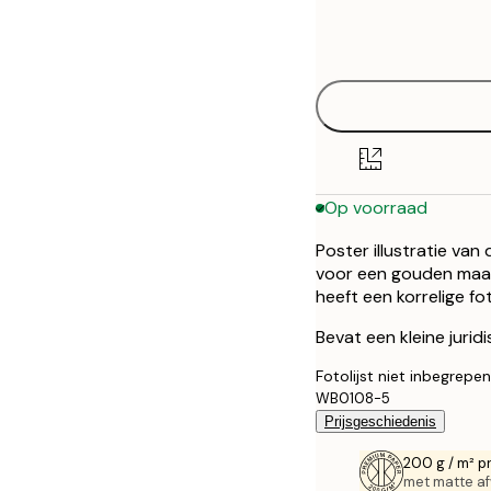
Frame
30x40 cm
options
50x70 cm
Op voorraad
Poster illustratie van
voor een gouden maan
heeft een korrelige fo
Bevat een kleine jurid
Fotolijst niet inbegrepen
WB0108-5
Prijsgeschiedenis
200 g / m² p
met matte af