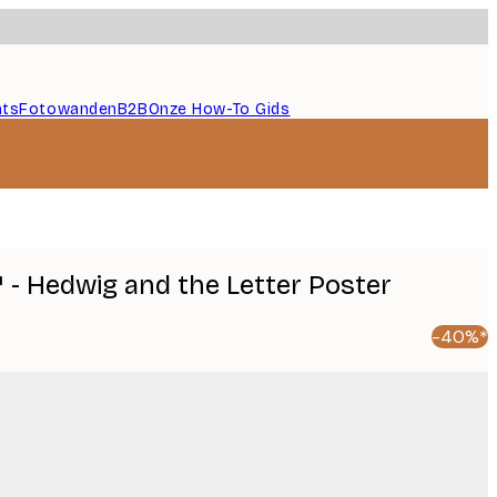
nts
Fotowanden
B2B
Onze How-To Gids
 - Hedwig and the Letter Poster
-40%*