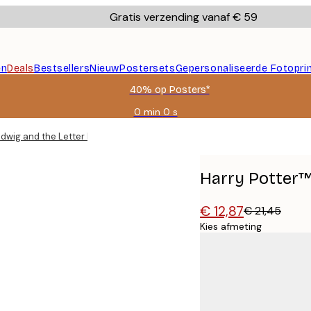
Gratis verzending vanaf € 59
en
Deals
Bestsellers
Nieuw
Postersets
Gepersonaliseerde Fotopri
40% op Posters*
0 min
0 s
Geldig
tot:
edwig and the Letter Poster
2026-
08-
09
Harry Potter™
€ 12,87
€ 21,45
Kies afmeting