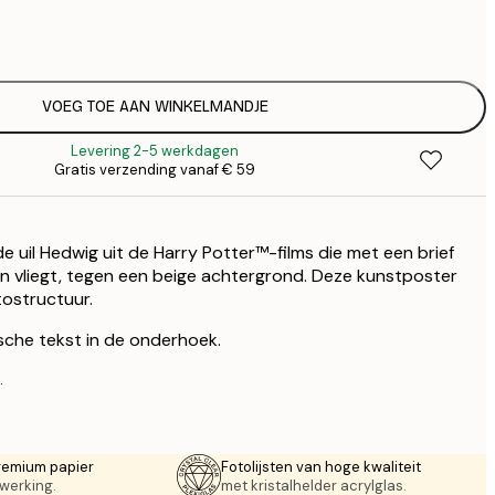
€ 
€
€ 
€
VOEG TOE AAN WINKELMANDJE
Levering 2-5 werkdagen
Gratis verzending vanaf € 59
 de uil Hedwig uit de Harry Potter™-films die met een brief
 vliegt, tegen een beige achtergrond. Deze kunstposter
tostructuur.
ische tekst in de onderhoek.
.
remium papier
Fotolijsten van hoge kwaliteit
werking.
met kristalhelder acrylglas.