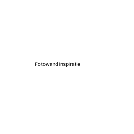
-40%*
Zonnestelsel Poster
Vanaf € 7,77
€ 12,95
Fotowand inspiratie