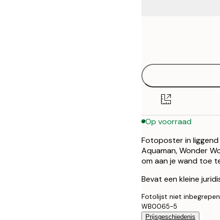
Frame
30x40 cm
options
50x70 cm
Op voorraad
Fotoposter in liggen
Aquaman, Wonder Woma
om aan je wand toe t
Bevat een kleine jurid
Fotolijst niet inbegrepen
WB0065-5
Prijsgeschiedenis