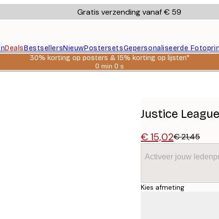
Gratis verzending vanaf € 59
en
Deals
Bestsellers
Nieuw
Postersets
Gepersonaliseerde Fotopri
30% korting op posters & 15% korting op lijsten*
0 min
0 s
Geldig
tot:
2026-
08-
06
Justice Leagu
€ 15,02
€ 21,45
Activeer jouw ledenpr
Kies afmeting