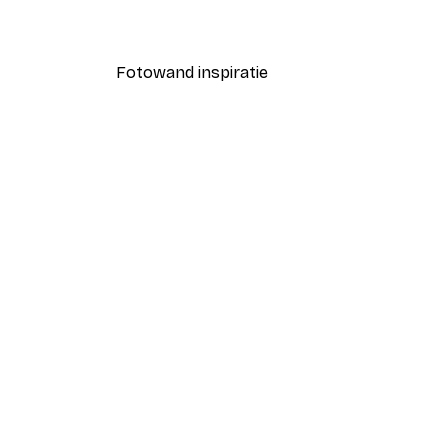
Vanaf € 9,07
€ 12,95
Fotowand inspiratie