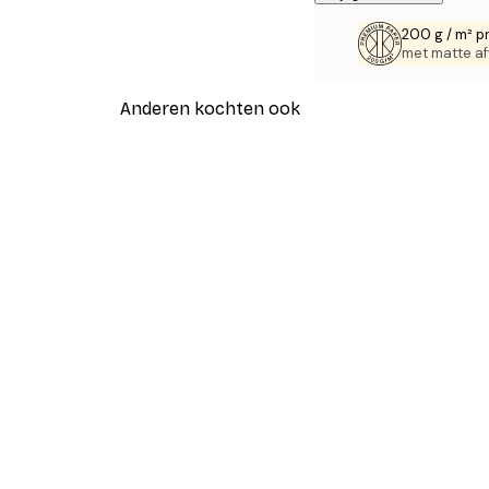
200 g / m² p
met matte af
Anderen kochten ook