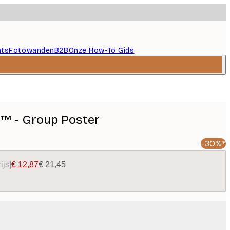
nts
Fotowanden
B2B
Onze How-To Gids
e™ - Group Poster
-30%*
ijs
|
€ 12,87
€ 21,45