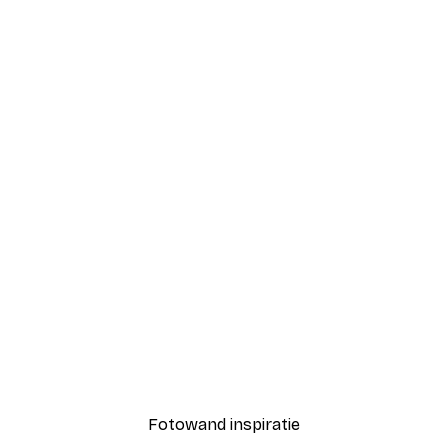
-40%*
Coco Poster
Vanaf € 7,77
€ 12,95
Fotowand inspiratie