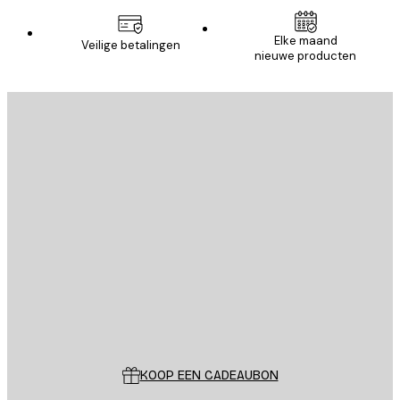
Elke maand
Veilige betalingen
nieuwe producten
E-mail
VERSTUUR
Store
Poster Store
Klantenservice
KOOP EEN CADEAUBON