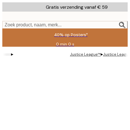
Skip
Gratis verzending vanaf € 59
to
main
content.
Zoek product, naam, merk...
40% op Posters*
0 min
0 s
Geldig
tot:
▸
▸
Justice League™
Justice Leagu
2026-
08-
09