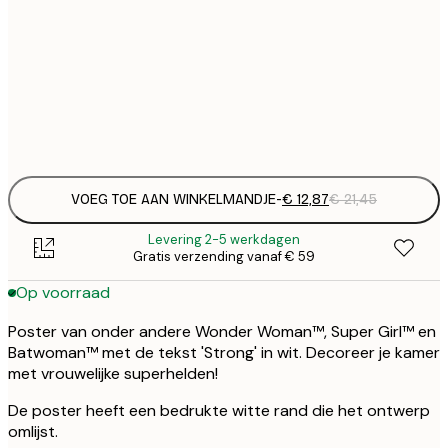
30x40 cm
€
€ 
50x70 cm
€
Frame
options
VOEG TOE AAN WINKELMANDJE
-
€ 12,87
€ 21,45
Levering 2-5 werkdagen
Gratis verzending vanaf € 59
Op voorraad
Poster van onder andere Wonder Woman™, Super Girl™ en
Batwoman™ met de tekst 'Strong' in wit. Decoreer je kamer
met vrouwelijke superhelden!
De poster heeft een bedrukte witte rand die het ontwerp
omlijst.