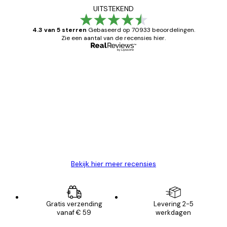
UITSTEKEND
4.3 van 5 sterren
Gebaseerd op 70933 beoordelingen.
Zie een aantal van de recensies hier.
Geverifieerde koper
Recensies
van
Zeer tevreden
klanten
26 mei
Brenda W
Bekijk hier meer recensies
Gratis verzending
Levering 2-5
vanaf € 59
werkdagen