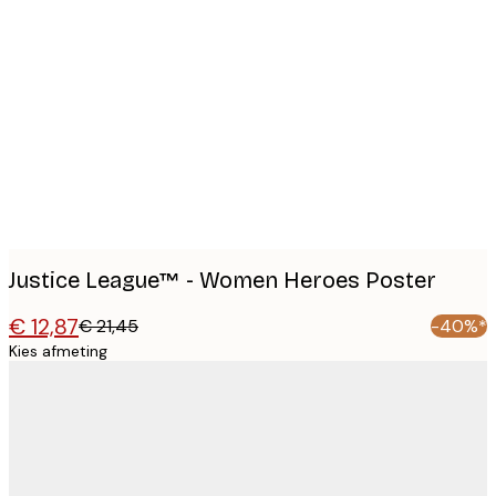
Product
images
Justice League™ - Women Heroes Poster
€ 12,87
€ 21,45
-40%*
Kies afmeting