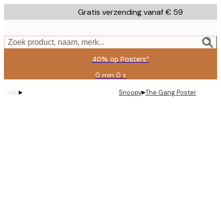
Skip
Gratis verzending vanaf € 59
to
main
content.
Zoek product, naam, merk...
40% op Posters*
0 min
0 s
Geldig
tot:
▸
▸
Snoopy
The Gang Poster
2026-
08-
09
Product
images