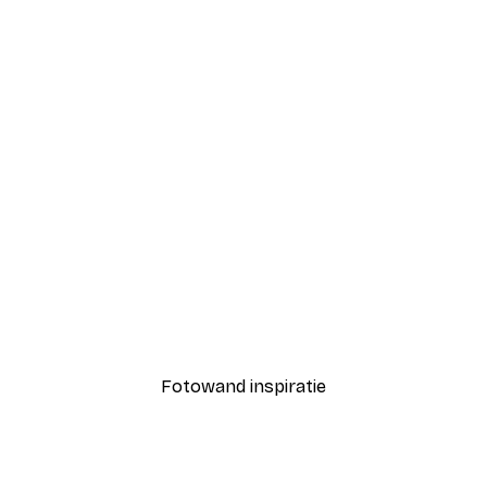
-40%*
 Poster
The Flintstones™ Family 
Vanaf € 12,87
€ 21,45
Fotowand inspiratie