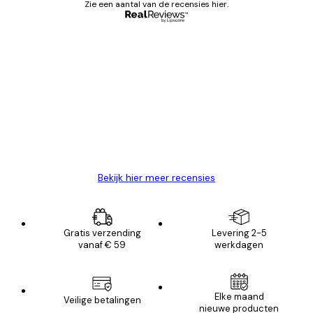
Zie een aantal van de recensies hier.
Geverifieerde koper
Recensies
van
Zeer tevreden
klanten
26 mei
Brenda W
Bekijk hier meer recensies
Gratis verzending
Levering 2-5
vanaf € 59
werkdagen
Elke maand
Veilige betalingen
nieuwe producten