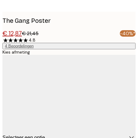
The Gang Poster
€ 12,87
€ 21,45
-40%*
4.8
4
Beoordelingen
Kies afmeting
Selecteer een optie...