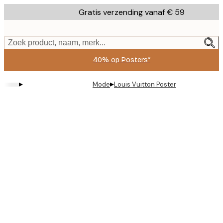
Skip
Gratis verzending vanaf € 59
to
main
content.
Zoek product, naam, merk...
40% op Posters*
▸
▸
Mode
Louis Vuitton Poster