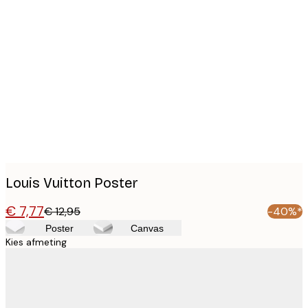
Product
images
Louis Vuitton Poster
€ 7,77
€ 12,95
-40%*
Poster
Canvas
Kies afmeting