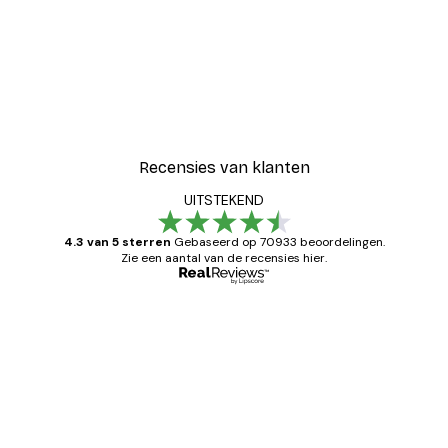
Recensies van klanten
UITSTEKEND
4.3 van 5 sterren
Gebaseerd op 70933 beoordelingen.
Zie een aantal van de recensies hier.
Geverifieerde koper
Recensies
van
Zeer tevreden
klanten
26 mei