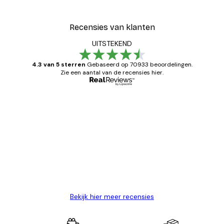
Recensies van klanten
UITSTEKEND
4.3 van 5 sterren
Gebaseerd op 70933 beoordelingen.
Zie een aantal van de recensies hier.
Geverifieerde koper
Recensies
van
Zeer tevreden
klanten
26 mei
Brenda W
Bekijk hier meer recensies