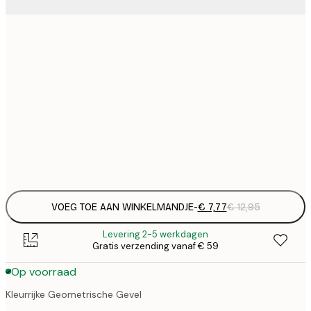
€
21x30 cm
€
€ 
50x70 cm
€
€ 
70x100 cm
€
Frame
options
VOEG TOE AAN WINKELMANDJE
-
€ 7,77
€ 12,95
Levering 2-5 werkdagen
Gratis verzending vanaf € 59
Op voorraad
Kleurrijke Geometrische Gevel