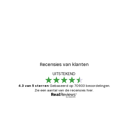
Recensies van klanten
UITSTEKEND
4.3 van 5 sterren
Gebaseerd op 70933 beoordelingen.
Zie een aantal van de recensies hier.
Geverifieerde koper
Recensies
van
Zeer tevreden
klanten