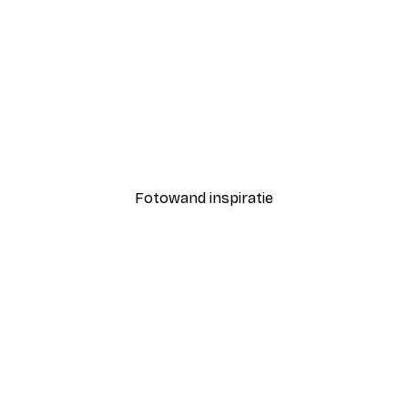
-70%
Outlet
s Poster
Onder de Palmen Poster
Vanaf € 3,88
€ 12,95
Fotowand inspiratie