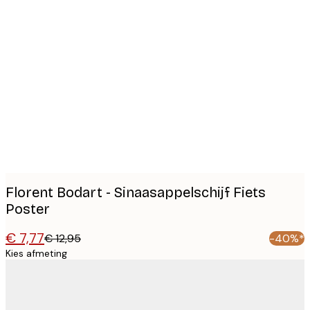
Product
images
Florent Bodart - Sinaasappelschijf Fiets
Poster
€ 7,77
€ 12,95
-40%*
Kies afmeting