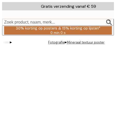
Skip
Gratis verzending vanaf € 59
to
main
content.
Zoek product, naam, merk...
30% korting op posters & 15% korting op lijsten*
0 min
0 s
Geldig
tot:
▸
▸
Fotografie
Mineraal textuur poster
2026-
08-
06