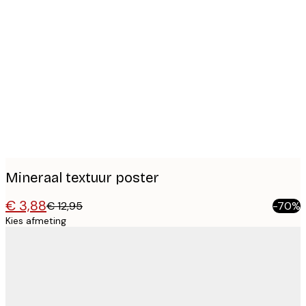
Product
images
Mineraal textuur poster
€ 3,88
€ 12,95
-70%
Kies afmeting