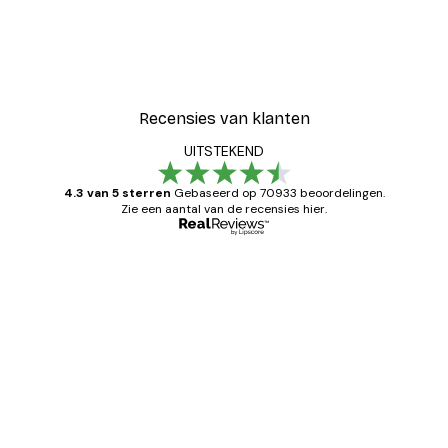
Recensies van klanten
UITSTEKEND
4.3 van 5 sterren
Gebaseerd op 70933 beoordelingen.
Zie een aantal van de recensies hier.
Geverifieerde koper
Recensies
van
Zeer tevreden
klanten
26 mei
Brenda W