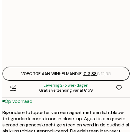
€
21x30 cm
€
€
30x40 cm
€
€
50x70 cm
€
Frame
options
VOEG TOE AAN WINKELMANDJE
-
€ 3,88
€ 12,95
Levering 2-5 werkdagen
Gratis verzending vanaf € 59
Op voorraad
Bijzondere fotoposter van een agaat met een lichtblauw
tot gouden kleurpatroon in close-up. Agaat is een gewild
sieraad en geneeskrachtige steen en werd in de oudheid al
als kunstobject geproduceerd. De edelsteen inspireert