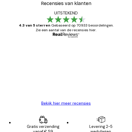
Recensies van klanten
UITSTEKEND
4.3 van 5 sterren
Gebaseerd op 70933 beoordelingen.
Zie een aantal van de recensies hier.
Geverifieerde koper
Recensies
van
Zeer tevreden
klanten
26 mei
Brenda W
Bekijk hier meer recensies
Gratis verzending
Levering 2-5
vanaf € 59
werkdagen