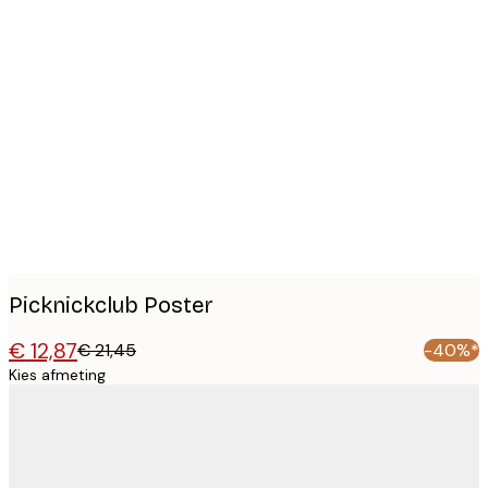
Product
images
Picknickclub Poster
€ 12,87
€ 21,45
-40%*
Kies afmeting