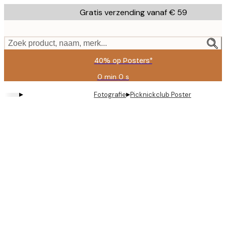
Skip
Gratis verzending vanaf € 59
to
main
content.
Zoek product, naam, merk...
40% op Posters*
0 min
0 s
Geldig
tot:
▸
▸
Fotografie
Picknickclub Poster
2026-
08-
09