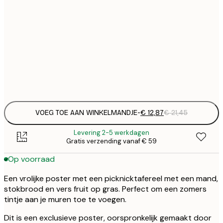
€ 
30x40 cm
€
€ 
50x70 cm
€
Frame
options
VOEG TOE AAN WINKELMANDJE
-
€ 12,87
€ 21,45
Levering 2-5 werkdagen
Gratis verzending vanaf € 59
Op voorraad
Een vrolijke poster met een picknicktafereel met een mand,
stokbrood en vers fruit op gras. Perfect om een zomers
tintje aan je muren toe te voegen.
Dit is een exclusieve poster, oorspronkelijk gemaakt door