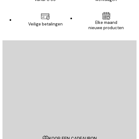
Elke maand
Veilige betalingen
nieuwe producten
E-mail
VERSTUUR
Store
Poster Store
Klantenservice
KOOP EEN CADEAUBON