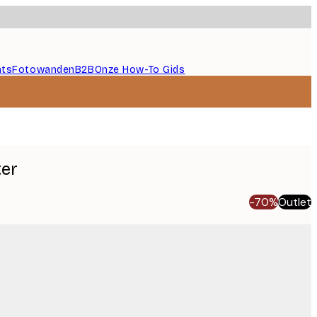
nts
Fotowanden
B2B
Onze How-To Gids
ter
-70%
Outlet