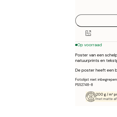
options
50x70 cm
Op voorraad
Poster van een schelp
natuurprints en tekst
De poster heeft een b
Fotolijst niet inbegrepen
PS52748-8
200 g / m² p
met matte af