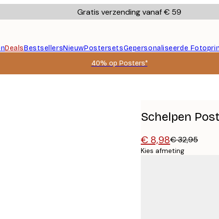
Gratis verzending vanaf € 59
en
Deals
Bestsellers
Nieuw
Postersets
Gepersonaliseerde Fotopri
40% op Posters*
Schelpen Pos
€ 8,98
€ 32,95
Kies afmeting