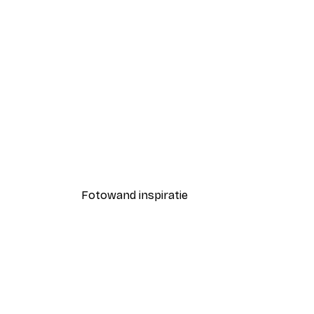
-40%*
Mooie Kont Poster
Vanaf € 7,77
€ 12,95
Fotowand inspiratie