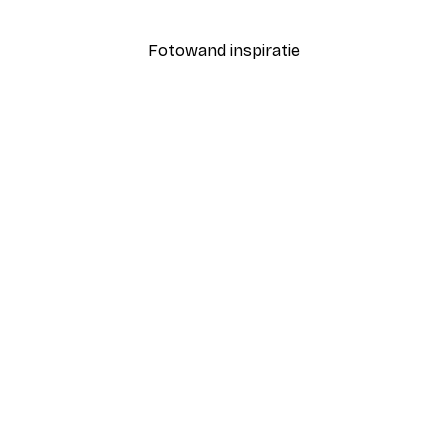
Vanaf € 9,07
€ 12,95
Fotowand inspiratie