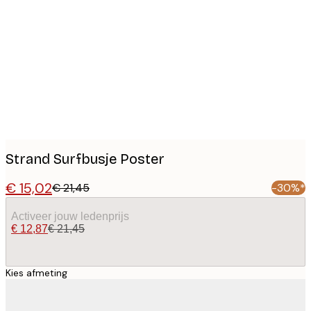
Product
images
Strand Surfbusje Poster
€ 15,02
€ 21,45
-30%*
Activeer jouw ledenprijs
€ 12,87
€ 21,45
Kies afmeting