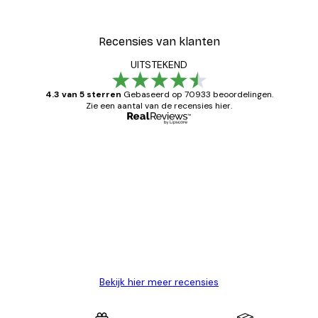
Recensies van klanten
UITSTEKEND
4.3 van 5 sterren
Gebaseerd op 70933 beoordelingen.
Zie een aantal van de recensies hier.
Geverifieerde koper
Recensies
van
Zeer tevreden
klanten
26 mei
Brenda W
Bekijk hier meer recensies