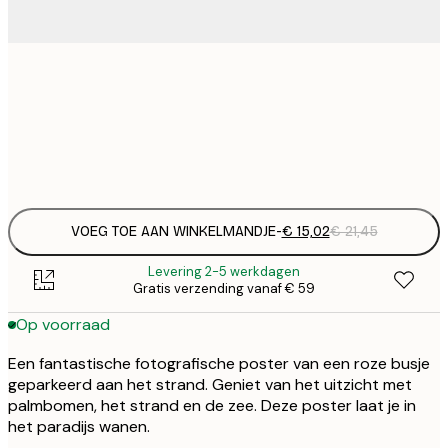
€ 
30x40 cm
€
Frame
options
VOEG TOE AAN WINKELMANDJE
-
€ 15,02
€ 21,45
Levering 2-5 werkdagen
Gratis verzending vanaf € 59
Op voorraad
Een fantastische fotografische poster van een roze busje
geparkeerd aan het strand. Geniet van het uitzicht met
palmbomen, het strand en de zee. Deze poster laat je in
het paradijs wanen.