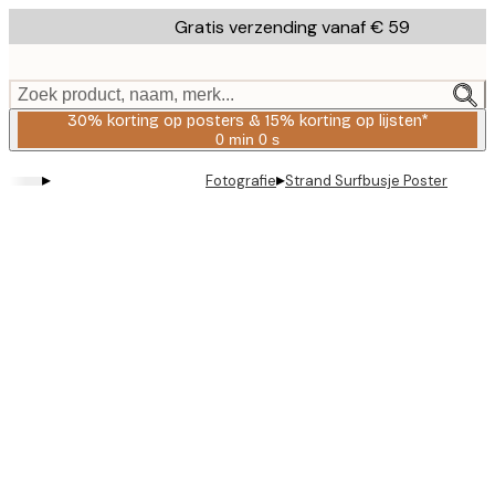
Skip
Gratis verzending vanaf € 59
to
main
content.
Zoek product, naam, merk...
30% korting op posters & 15% korting op lijsten*
0 min
0 s
Geldig
tot:
▸
▸
Fotografie
Strand Surfbusje Poster
2026-
08-
06