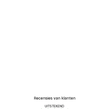
-30%*
Blije Bloemen Poster
Vanaf € 9,07
€ 12,95
Recensies van klanten
UITSTEKEND