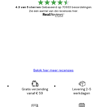
4.3 van 5 sterren
Gebaseerd op 70933 beoordelingen.
Zie een aantal van de recensies hier.
Geverifieerde koper
Recensies
van
Zeer tevreden
klanten
26 mei
Brenda W
Bekijk hier meer recensies
Gratis verzending
Levering 2-5
vanaf € 59
werkdagen