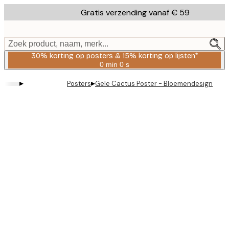
Skip
Gratis verzending vanaf € 59
to
main
content.
Zoek product, naam, merk...
30% korting op posters & 15% korting op lijsten*
0 min
0 s
Geldig
tot:
▸
▸
Posters
Gele Cactus Poster - Bloemendesign
2026-
08-
06