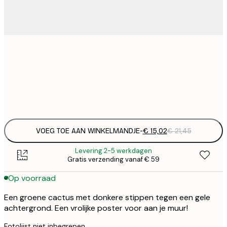
€ 
30x40 cm
€
Frame
options
VOEG TOE AAN WINKELMANDJE
-
€ 15,02
€ 21,45
Levering 2-5 werkdagen
Gratis verzending vanaf € 59
Op voorraad
Een groene cactus met donkere stippen tegen een gele
achtergrond. Een vrolijke poster voor aan je muur!
Fotolijst niet inbegrepen.