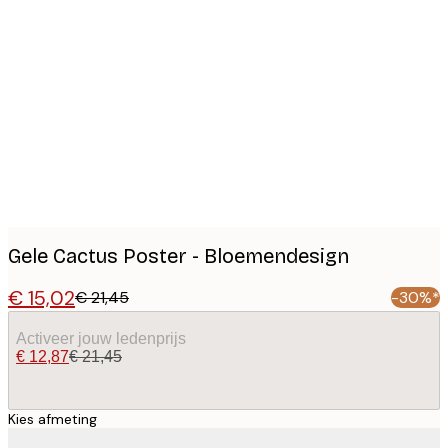
Product
images
Gele Cactus Poster - Bloemendesign
€ 15,02
€ 21,45
-30%*
Activeer jouw ledenprijs
€ 12,87
€ 21,45
Kies afmeting