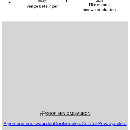
Elke maand
Veilige betalingen
nieuwe producten
E-mail
VERSTUUR
Store
Poster Store
Klantenservice
KOOP EEN CADEAUBON
Algemene voorwaarden
Cookiebeleid
Colofon
Privacybeleid