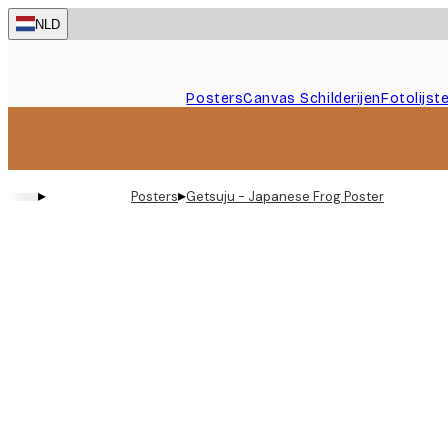
Skip
NLD
to
main
content.
Posters
Canvas Schilderijen
Fotolijst
▸
▸
Posters
Getsuju - Japanese Frog Poster