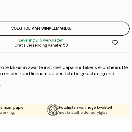
€
€
€ 
€
€ 
VOEG TOE AAN WINKELMANDJE
€
Levering 2-5 werkdagen
€ 
Gratis verzending vanaf € 59
€
€ 
€
ote kikker in zwarte inkt met Japanse tekens eromheen. De
€ 
en en een rond lichaam op een lichtbeige achtergrond.
.
remium papier
Fotolijsten van hoge kwaliteit
werking.
met kristalhelder acrylglas.