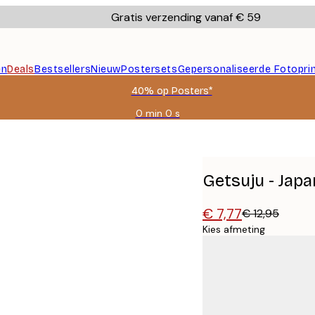
Gratis verzending vanaf € 59
en
Deals
Bestsellers
Nieuw
Postersets
Gepersonaliseerde Fotopri
40% op Posters*
0 min
0 s
Geldig
tot:
2026-
08-
09
Getsuju - Jap
€ 7,77
€ 12,95
Kies afmeting