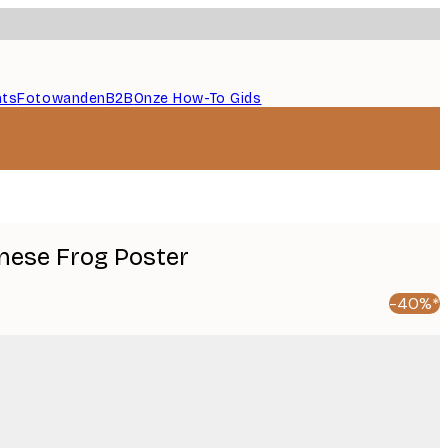
nts
Fotowanden
B2B
Onze How-To Gids
anese Frog Poster
-40%*