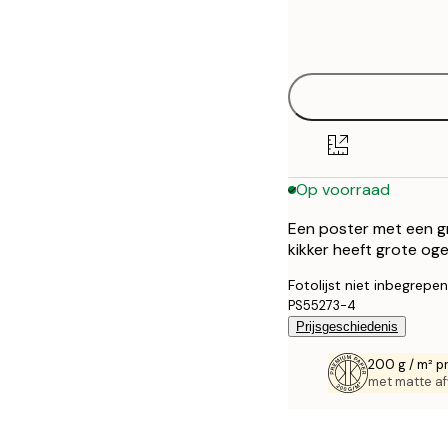
Frame
21x30 cm
options
30x40 cm
40x50 cm
50x70 cm
Op voorraad
70x100 cm
Een poster met een gr
100x150 cm
kikker heeft grote og
Fotolijst niet inbegrepen
PS55273-4
Prijsgeschiedenis
200 g / m² p
met matte af