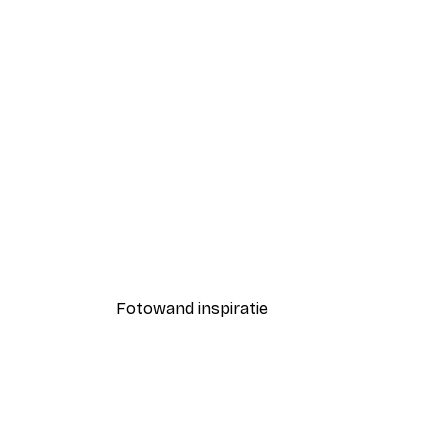
-40%*
Markus Auerbach - Strakke A
Vanaf € 7,77
€ 12,95
Fotowand inspiratie