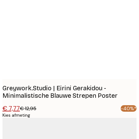
Product
images
Greywork.Studio | Eirini Gerakidou -
Minimalistische Blauwe Strepen Poster
€ 7,77
€ 12,95
-40%*
Kies afmeting