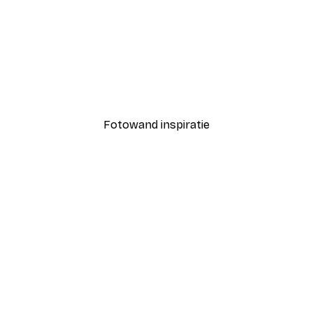
-40%*
Coco Poster
Vanaf € 7,77
€ 12,95
Fotowand inspiratie