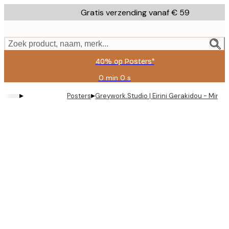
Skip
Gratis verzending vanaf € 59
to
main
content.
Zoek product, naam, merk...
40% op Posters*
0 min
0 s
Geldig
tot:
▸
▸
Posters
Greywork.Studio | Eirini Gerakidou - Mini
2026-
08-
09