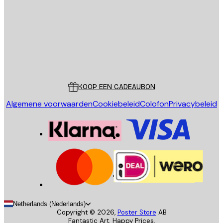
VERSTUUR
Store
Poster Store
Klantenservice
KOOP EEN CADEAUBON
Algemene voorwaarden
Cookiebeleid
Colofon
Privacybeleid
Netherlands (Nederlands)
Copyright ©
2026
,
Poster Store
AB
Fantastic Art. Happy Prices.