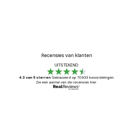
Recensies van klanten
UITSTEKEND
4.3 van 5 sterren
Gebaseerd op 70933 beoordelingen.
Zie een aantal van de recensies hier.
Geverifieerde koper
Recensies
van
Zeer tevreden
klanten