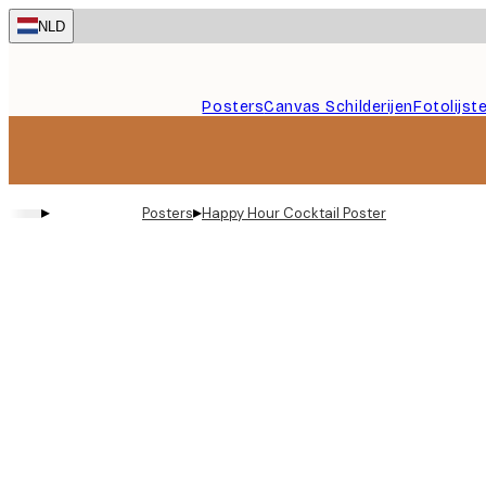
Skip
NLD
to
main
content.
Posters
Canvas Schilderijen
Fotolijst
▸
▸
Posters
Happy Hour Cocktail Poster