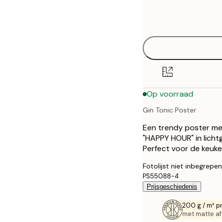
Frame
21x30 cm
options
30x40 cm
50x70 cm
Op voorraad
Gin Tonic Poster
Een trendy poster met 
"HAPPY HOUR" in lichtg
Perfect voor de keuke
Fotolijst niet inbegrepen
PS55088-4
Prijsgeschiedenis
200 g / m² p
met matte af