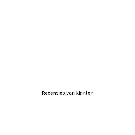
-40%*
Coco Poster
Vanaf € 7,77
€ 12,95
Recensies van klanten