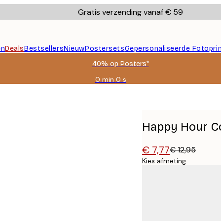
Gratis verzending vanaf € 59
en
Deals
Bestsellers
Nieuw
Postersets
Gepersonaliseerde Fotopri
40% op Posters*
0 min
0 s
Geldig
tot:
2026-
08-
09
Happy Hour Co
€ 7,77
€ 12,95
Kies afmeting