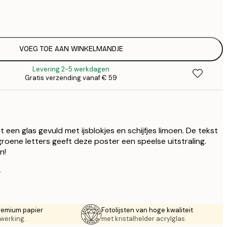
€
€
€ 
€
€ 
VOEG TOE AAN WINKELMANDJE
€
Levering 2-5 werkdagen
Gratis verzending vanaf € 59
een glas gevuld met ijsblokjes en schijfjes limoen. De tekst
roene letters geeft deze poster een speelse uitstraling.
n!
.
remium papier
Fotolijsten van hoge kwaliteit
werking.
met kristalhelder acrylglas.