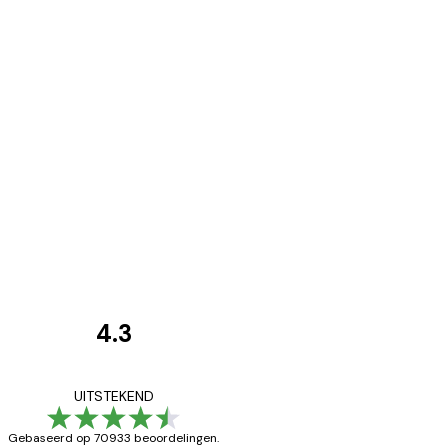
4.3
Recensies
van
Zeer tevreden
UITSTEKEND
klanten
Gebaseerd op 70933 beoordelingen.