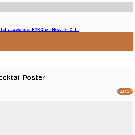
nts
Fotowanden
B2B
Onze How-To Gids
cktail Poster
-40%*