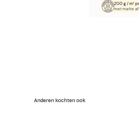
200 g / m² p
met matte af
Anderen kochten ook