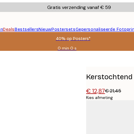
Gratis verzending vanaf € 59
en
Deals
Bestsellers
Nieuw
Postersets
Gepersonaliseerde Fotopri
40% op Posters*
0 min
0 s
Geldig
tot:
2026-
08-
09
Kerstochtend
€ 12,87
€ 21,45
Kies afmeting