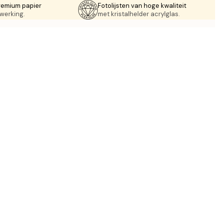
remium papier
Fotolijsten van hoge kwaliteit
werking.
met kristalhelder acrylglas.