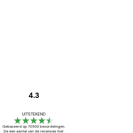
4.3
Recensies
van
Zeer tevreden
UITSTEKEND
klanten
Gebaseerd op 70933 beoordelingen.
Zie een aantal van de recensies hier.