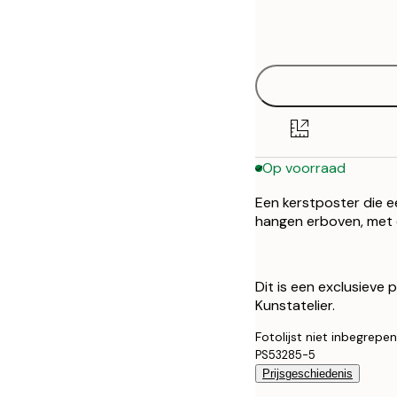
Frame
30x40 cm
options
50x70 cm
Op voorraad
Een kerstposter die e
hangen erboven, met 
Dit is een exclusieve
Kunstatelier.
Fotolijst niet inbegrepen
PS53285-5
Prijsgeschiedenis