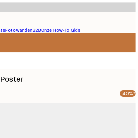
nts
Fotowanden
B2B
Onze How-To Gids
 Poster
-40%*