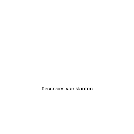
-40%*
Gezellige Picknick Poster
Vanaf € 12,87
€ 21,45
Recensies van klanten