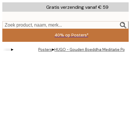
Skip
Gratis verzending vanaf € 59
to
main
content.
Zoek product, naam, merk...
40% op Posters*
▸
▸
Posters
HUGO - Gouden Boeddha Meditatie Poste