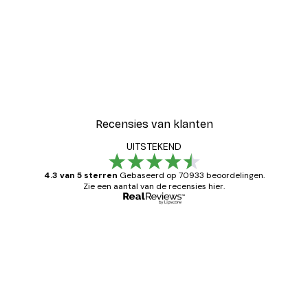
Recensies van klanten
UITSTEKEND
4.3 van 5 sterren
Gebaseerd op 70933 beoordelingen.
Zie een aantal van de recensies hier.
Geverifieerde koper
Recensies
van
Zeer tevreden
klanten