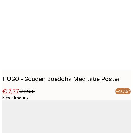
Product
images
HUGO - Gouden Boeddha Meditatie Poster
€ 7,77
€ 12,95
-40%*
Kies afmeting