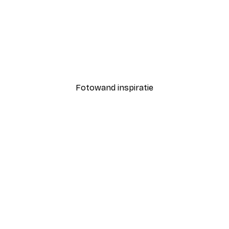
-40%*
Coco Poster
Vanaf € 7,77
€ 12,95
Fotowand inspiratie