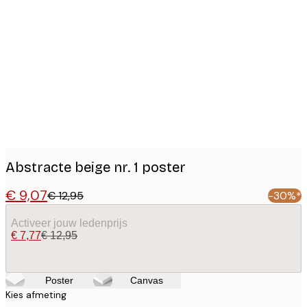
Product
images
Abstracte beige nr. 1 poster
€ 9,07
€ 12,95
-30%*
Activeer jouw ledenprijs
€ 7,77
€ 12,95
Poster
Canvas
Kies afmeting