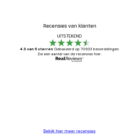
Recensies van klanten
UITSTEKEND
4.3 van 5 sterren
Gebaseerd op 70933 beoordelingen.
Zie een aantal van de recensies hier.
Geverifieerde koper
Recensies
van
Zeer tevreden
klanten
26 mei
Brenda W
Bekijk hier meer recensies