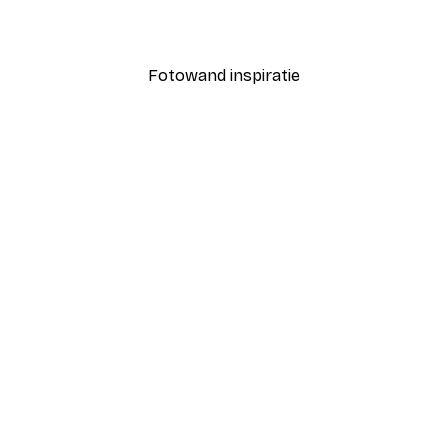
Vanaf € 9,07
€ 12,95
Fotowand inspiratie