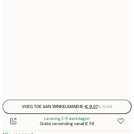
€
21x30 cm
€
€ 
30x40 cm
€
€ 
50x70 cm
€
Frame
options
VOEG TOE AAN WINKELMANDJE
-
€ 9,07
€ 12,95
Levering 2-5 werkdagen
Gratis verzending vanaf € 59