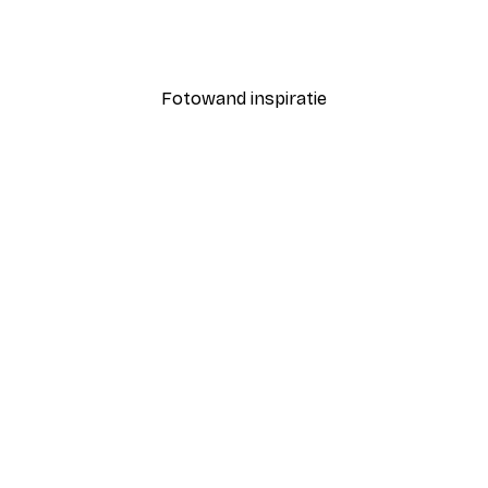
Coco Poster
Vanaf € 7,77
€ 12,95
Fotowand inspiratie