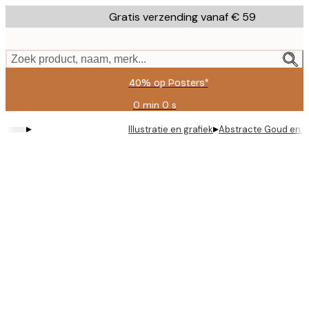
Skip
Gratis verzending vanaf € 59
to
main
content.
Zoek product, naam, merk...
40% op Posters*
0 min
0 s
Geldig
tot:
▸
▸
Illustratie en grafiek
Abstracte Goud en B
2026-
08-
09