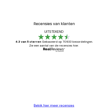
Recensies van klanten
UITSTEKEND
4.3 van 5 sterren
Gebaseerd op 70933 beoordelingen.
Zie een aantal van de recensies hier.
Geverifieerde koper
Recensies
van
Zeer tevreden
klanten
26 mei
Brenda W
Bekijk hier meer recensies