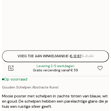
€ 
30x40 cm
€
€ 
50x70 cm
€
Frame
options
VOEG TOE AAN WINKELMANDJE
-
€ 12,87
€ 21,45
Levering 2-5 werkdagen
Gratis verzending vanaf € 59
Op voorraad
Gouden Schelpen Abstracte Kunst
Mooie poster met schelpen in zachte tinten van blauw, wit
en goud. De schelpen hebben een parelachtige glans die je
huis een rustige sfeer geeft.